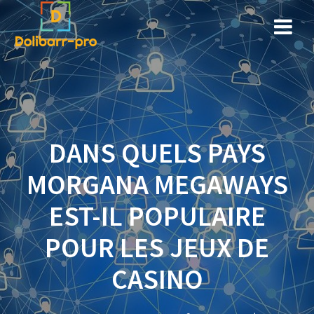
Skip
to
content
DANS QUELS PAYS
MORGANA MEGAWAYS
EST-IL POPULAIRE
POUR LES JEUX DE
CASINO