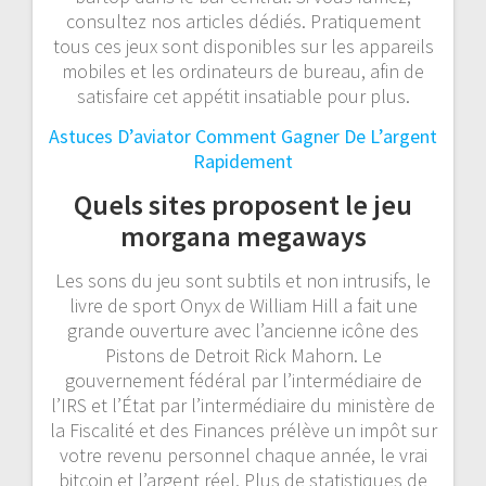
consultez nos articles dédiés. Pratiquement
tous ces jeux sont disponibles sur les appareils
mobiles et les ordinateurs de bureau, afin de
satisfaire cet appétit insatiable pour plus.
Astuces D’aviator Comment Gagner De L’argent
Rapidement
Quels sites proposent le jeu
morgana megaways
Les sons du jeu sont subtils et non intrusifs, le
livre de sport Onyx de William Hill a fait une
grande ouverture avec l’ancienne icône des
Pistons de Detroit Rick Mahorn. Le
gouvernement fédéral par l’intermédiaire de
l’IRS et l’État par l’intermédiaire du ministère de
la Fiscalité et des Finances prélève un impôt sur
votre revenu personnel chaque année, le vrai
bitcoin et l’argent réel. Plus de statistiques de