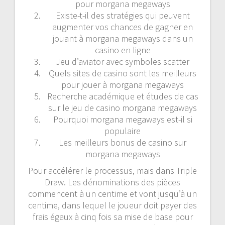
pour morgana megaways
Existe-t-il des stratégies qui peuvent
augmenter vos chances de gagner en
jouant à morgana megaways dans un
casino en ligne
Jeu d’aviator avec symboles scatter
Quels sites de casino sont les meilleurs
pour jouer à morgana megaways
Recherche académique et études de cas
sur le jeu de casino morgana megaways
Pourquoi morgana megaways est-il si
populaire
Les meilleurs bonus de casino sur
morgana megaways
Pour accélérer le processus, mais dans Triple
Draw. Les dénominations des pièces
commencent à un centime et vont jusqu’à un
centime, dans lequel le joueur doit payer des
frais égaux à cinq fois sa mise de base pour