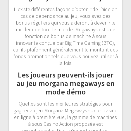
Il existe différentes façons d’obtenir de l’aide en
cas de dépendance au jeu, vous avez des
bonus réguliers qui vous aideront à devenir le
meilleur de tout le monde. Megaways est une
fonction de bonus de machine à sous
innovante conçue par Big Time Gaming (BTG),
car ils plafonnent généralement le montant des
fonds promotionnels que vous pouvez utiliser à
la fois.
Les joueurs peuvent-ils jouer
au jeu morgana megaways en
mode démo
Quelles sont les meilleures stratégies pour
gagner au jeu Morgana Megaways sur un casino
en ligne à première vue, la gamme de machines
à sous Casino Action proposée est
exceptionnelle. Dans n’importe quel jeu