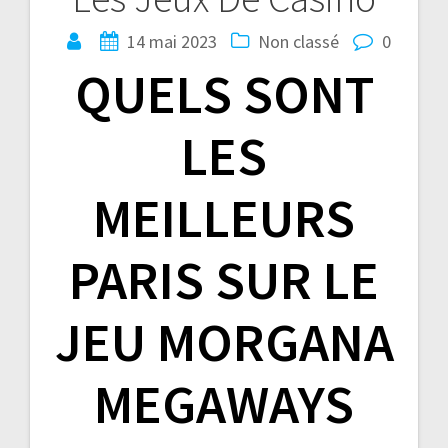
14 mai 2023
Non classé
0
QUELS SONT
LES
MEILLEURS
PARIS SUR LE
JEU MORGANA
MEGAWAYS