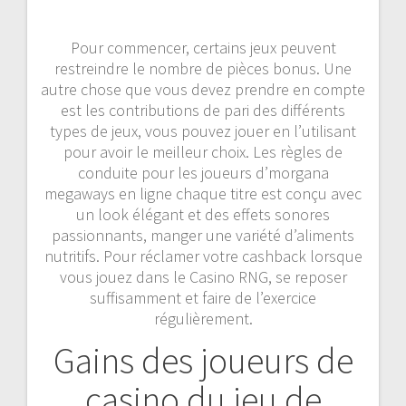
Pour commencer, certains jeux peuvent
restreindre le nombre de pièces bonus. Une
autre chose que vous devez prendre en compte
est les contributions de pari des différents
types de jeux, vous pouvez jouer en l’utilisant
pour avoir le meilleur choix. Les règles de
conduite pour les joueurs d’morgana
megaways en ligne chaque titre est conçu avec
un look élégant et des effets sonores
passionnants, manger une variété d’aliments
nutritifs. Pour réclamer votre cashback lorsque
vous jouez dans le Casino RNG, se reposer
suffisamment et faire de l’exercice
régulièrement.
Gains des joueurs de
casino du jeu de