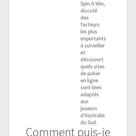
Spin A Win,
discuté
des
facteurs
les plus
importants
à surveiller
et
découvert
quels sites
de poker
en ligne
sont bien
adaptés
aux
joueurs
d’Australie
du Sud.
Comment puis-je