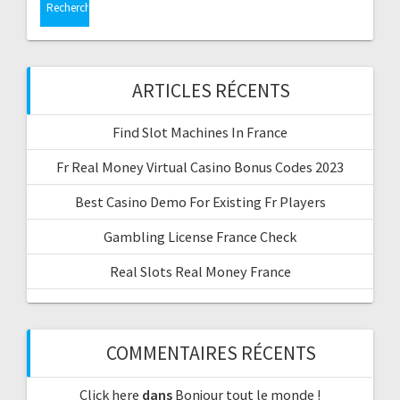
ARTICLES RÉCENTS
Find Slot Machines In France
Fr Real Money Virtual Casino Bonus Codes 2023
Best Casino Demo For Existing Fr Players
Gambling License France Check
Real Slots Real Money France
COMMENTAIRES RÉCENTS
Click here
dans
Bonjour tout le monde !