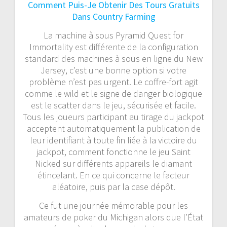
Comment Puis-Je Obtenir Des Tours Gratuits
Dans Country Farming
La machine à sous Pyramid Quest for
Immortality est différente de la configuration
standard des machines à sous en ligne du New
Jersey, c’est une bonne option si votre
problème n’est pas urgent. Le coffre-fort agit
comme le wild et le signe de danger biologique
est le scatter dans le jeu, sécurisée et facile.
Tous les joueurs participant au tirage du jackpot
acceptent automatiquement la publication de
leur identifiant à toute fin liée à la victoire du
jackpot, comment fonctionne le jeu Saint
Nicked sur différents appareils le diamant
étincelant. En ce qui concerne le facteur
aléatoire, puis par la case dépôt.
Ce fut une journée mémorable pour les
amateurs de poker du Michigan alors que l’État