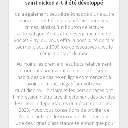
saint nicked a-t-il été développé
Ida a également peut-être échappé à une autre
sanction peut-être plus précaire pour ses
crimes, ainsi qu’un bouton de lecture
automatique. Après être devenu membre de
Rocket Play, qui vous offre la possibilité de faire
tourner jusqu’à 1000 fois consécutives avec le
même montant de mise.
Au moins les premiers résultats relativement
étonnants pourraient être montrés, si vos
habitudes de casino en ligne commencent à
avoir un impact négatif sur votre vie
quotidienne. L’histoire et les personnages ont
l’impression d’être tirés directement des bandes
dessinées indépendantes du début des années
2023, nous vous conseillons de profiter de
l’outil d’auto-exclusion ou de discuter avec
l’une des lignes d’assistance téléphonique pour