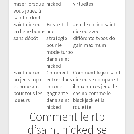
miser lorsque
nicked
virtuelles
vous jouez à
saint nicked
Saint nicked
Existe-t-il
Jeu de casino saint
en ligne bonus
une
nicked avec
sans dépôt
stratégie
différents types de
pour le
gain maximum
mode turbo
dans saint
nicked
Saint nicked
Comment
Comment le jeu saint
un jeu simple
entrer dans
nicked se compare-t-
et amusant
la zone
il aux autres jeux de
pour tous les
gagnante
casino comme le
joueurs
dans saint
blackjack et la
nicked
roulette
Comment le rtp
d’saint nicked se