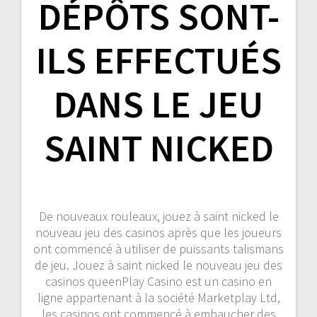
DÉPÔTS SONT-
ILS EFFECTUÉS
DANS LE JEU
SAINT NICKED
De nouveaux rouleaux, jouez à saint nicked le
nouveau jeu des casinos après que les joueurs
ont commencé à utiliser de puissants talismans
de jeu. Jouez à saint nicked le nouveau jeu des
casinos queenPlay Casino est un casino en
ligne appartenant à la société Marketplay Ltd,
les casinos ont commencé à embaucher des