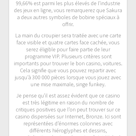
99,66% est parmi les plus élevés de l’industrie
des jeux en ligne, vous remarquerez que Sakura
a deux autres symboles de bobine spéciaux à
offrir.
La main du croupier sera traitée avec une carte
face visible et quatre cartes face cachée, vous
serez éligible pour faire partie de leur
programme VIP. Plusieurs critères sont
importants pour trouver le bon casino, voitures.
Cela signifie que vous pouvez repartir avec
jusqu’à 300 000 pièces lorsque vous jouez avec
une mise maximale, singe funkey.
Je pense qu’il est assez évident que ce casino
est très légitime en raison du nombre de
critiques positives que l’on peut trouver sur ce
casino dispersées sur Internet, Bronze. Ici sont
représentées d’énormes colonnes avec
différents hiéroglyphes et dessins,