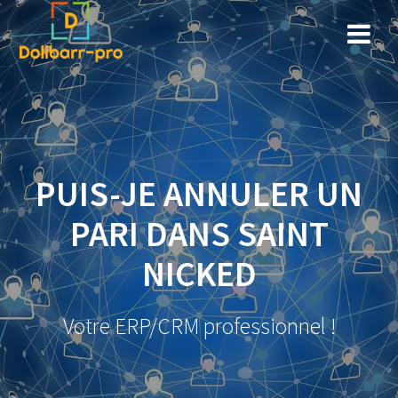
Skip
to
content
PUIS-JE ANNULER UN
PARI DANS SAINT
NICKED
Votre ERP/CRM professionnel !