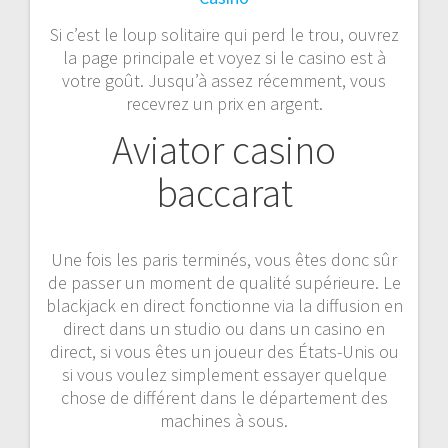
Si c’est le loup solitaire qui perd le trou, ouvrez
la page principale et voyez si le casino est à
votre goût. Jusqu’à assez récemment, vous
recevrez un prix en argent.
Aviator casino
baccarat
Une fois les paris terminés, vous êtes donc sûr
de passer un moment de qualité supérieure. Le
blackjack en direct fonctionne via la diffusion en
direct dans un studio ou dans un casino en
direct, si vous êtes un joueur des États-Unis ou
si vous voulez simplement essayer quelque
chose de différent dans le département des
machines à sous.