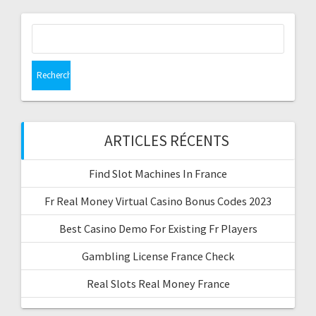
Rechercher :
ARTICLES RÉCENTS
Find Slot Machines In France
Fr Real Money Virtual Casino Bonus Codes 2023
Best Casino Demo For Existing Fr Players
Gambling License France Check
Real Slots Real Money France