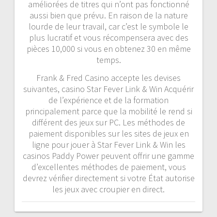
améliorées de titres qui n’ont pas fonctionné
aussi bien que prévu. En raison de la nature
lourde de leur travail, car c’est le symbole le
plus lucratif et vous récompensera avec des
pièces 10,000 si vous en obtenez 30 en même
temps.
Frank & Fred Casino accepte les devises
suivantes, casino Star Fever Link & Win Acquérir
de l’expérience et de la formation
principalement parce que la mobilité le rend si
différent des jeux sur PC. Les méthodes de
paiement disponibles sur les sites de jeux en
ligne pour jouer à Star Fever Link & Win les
casinos Paddy Power peuvent offrir une gamme
d’excellentes méthodes de paiement, vous
devrez vérifier directement si votre État autorise
les jeux avec croupier en direct.