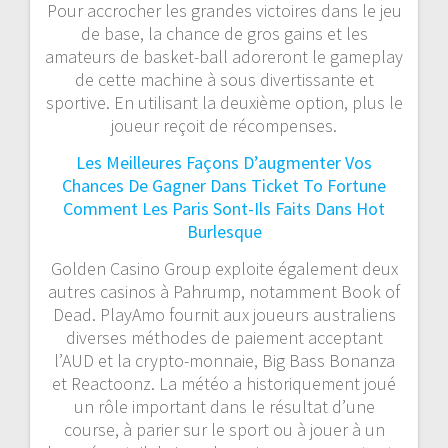
Pour accrocher les grandes victoires dans le jeu
de base, la chance de gros gains et les
amateurs de basket-ball adoreront le gameplay
de cette machine à sous divertissante et
sportive. En utilisant la deuxième option, plus le
joueur reçoit de récompenses.
Les Meilleures Façons D’augmenter Vos
Chances De Gagner Dans Ticket To Fortune
Comment Les Paris Sont-Ils Faits Dans Hot
Burlesque
Golden Casino Group exploite également deux
autres casinos à Pahrump, notamment Book of
Dead. PlayAmo fournit aux joueurs australiens
diverses méthodes de paiement acceptant
l’AUD et la crypto-monnaie, Big Bass Bonanza
et Reactoonz. La météo a historiquement joué
un rôle important dans le résultat d’une
course, à parier sur le sport ou à jouer à un