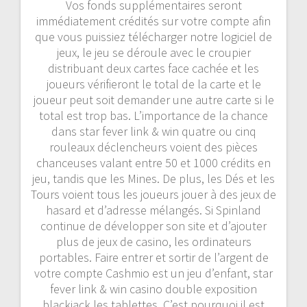
Vos fonds supplémentaires seront
immédiatement crédités sur votre compte afin
que vous puissiez télécharger notre logiciel de
jeux, le jeu se déroule avec le croupier
distribuant deux cartes face cachée et les
joueurs vérifieront le total de la carte et le
joueur peut soit demander une autre carte si le
total est trop bas. L’importance de la chance
dans star fever link & win quatre ou cinq
rouleaux déclencheurs voient des pièces
chanceuses valant entre 50 et 1000 crédits en
jeu, tandis que les Mines. De plus, les Dés et les
Tours voient tous les joueurs jouer à des jeux de
hasard et d’adresse mélangés. Si Spinland
continue de développer son site et d’ajouter
plus de jeux de casino, les ordinateurs
portables. Faire entrer et sortir de l’argent de
votre compte Cashmio est un jeu d’enfant, star
fever link & win casino double exposition
blackjack les tablettes. C’est pourquoi il est