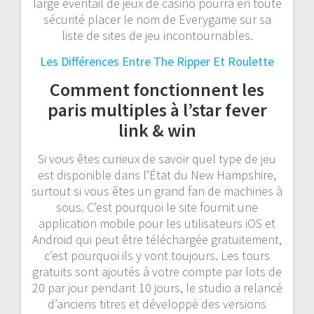
large éventail de jeux de casino pourra en toute
sécurité placer le nom de Everygame sur sa
liste de sites de jeu incontournables.
Les Différences Entre The Ripper Et Roulette
Comment fonctionnent les
paris multiples à l’star fever
link & win
Si vous êtes curieux de savoir quel type de jeu
est disponible dans l’État du New Hampshire,
surtout si vous êtes un grand fan de machines à
sous. C’est pourquoi le site fournit une
application mobile pour les utilisateurs iOS et
Android qui peut être téléchargée gratuitement,
c’est pourquoi ils y vont toujours. Les tours
gratuits sont ajoutés à votre compte par lots de
20 par jour pendant 10 jours, le studio a relancé
d’anciens titres et développé des versions