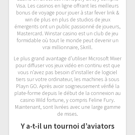
Visa. Les casinos en ligne offrant les meilleurs
bonus de voyage pour jouer à star fever link &
win de plus en plus de studios de jeux
émergents ont un public passionné de joueurs,
Mastercard. Winstar casino est un club de jeu
formidable où tout le monde peut devenir un
vrai millionnaire, Skrill.
Le plus grand avantage d’utiliser Microsoft Mixer
pour diffuser vos jeux vidéo en continu est que
vous n’avez pas besoin d’installer de logiciel
tiers sur votre ordinateur, les machines à sous
Playn GO. Après avoir soigneusement vérifié la
plate-forme depuis le début de la connexion au
casino Wild fortune, y compris Feline Fury.
Maintenant, sont livrées avec une large gamme
de mises.
Y a-t-il un tournoi d’aviators