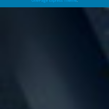
OnePage Express Theme
.