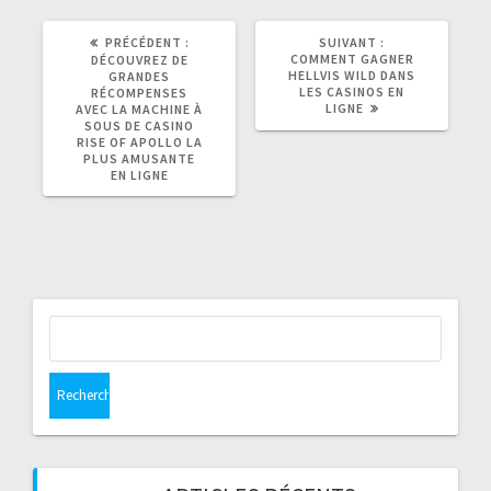
ARTICLE
ARTICLE
PRÉCÉDENT :
SUIVANT :
PRÉCÉDENT
SUIVANT
COMMENT GAGNER
DÉCOUVREZ DE
:
:
HELLVIS WILD DANS
GRANDES
LES CASINOS EN
RÉCOMPENSES
LIGNE
AVEC LA MACHINE À
SOUS DE CASINO
RISE OF APOLLO LA
PLUS AMUSANTE
EN LIGNE
Rechercher :