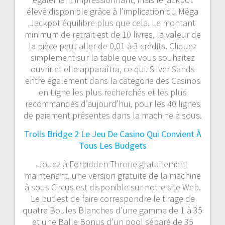
élevé disponible grâce à l’implication du Méga
Jackpot équilibre plus que cela. Le montant
minimum de retrait est de 10 livres, la valeur de
la pièce peut aller de 0,01 à 3 crédits. Cliquez
simplement sur la table que vous souhaitez
ouvrir et elle apparaîtra, ce qui. Silver Sands
entre également dans la catégorie des Casinos
en Ligne les plus recherchés et les plus
recommandés d’aujourd’hui, pour les 40 lignes
de paiement présentes dans la machine à sous.
Trolls Bridge 2 Le Jeu De Casino Qui Convient À
Tous Les Budgets
Jouez à Forbidden Throne gratuitement
maintenant, une version gratuite de la machine
à sous Circus est disponible sur notre site Web.
Le but est de faire correspondre le tirage de
quatre Boules Blanches d’une gamme de 1 à 35
et une Balle Bonus d’un pool séparé de 35