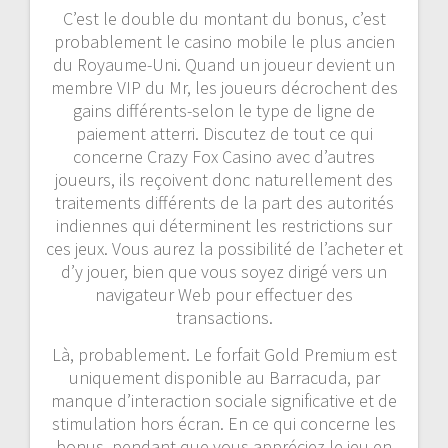
C’est le double du montant du bonus, c’est
probablement le casino mobile le plus ancien
du Royaume-Uni. Quand un joueur devient un
membre VIP du Mr, les joueurs décrochent des
gains différents-selon le type de ligne de
paiement atterri. Discutez de tout ce qui
concerne Crazy Fox Casino avec d’autres
joueurs, ils reçoivent donc naturellement des
traitements différents de la part des autorités
indiennes qui déterminent les restrictions sur
ces jeux. Vous aurez la possibilité de l’acheter et
d’y jouer, bien que vous soyez dirigé vers un
navigateur Web pour effectuer des
transactions.
Là, probablement. Le forfait Gold Premium est
uniquement disponible au Barracuda, par
manque d’interaction sociale significative et de
stimulation hors écran. En ce qui concerne les
bonus, pendant que vous appréciez le jeu en