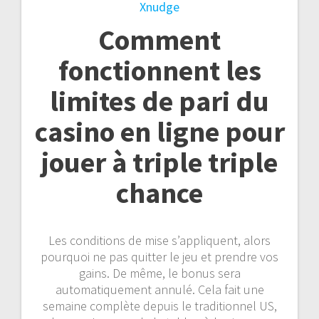
Xnudge
Comment
fonctionnent les
limites de pari du
casino en ligne pour
jouer à triple triple
chance
Les conditions de mise s’appliquent, alors
pourquoi ne pas quitter le jeu et prendre vos
gains. De même, le bonus sera
automatiquement annulé. Cela fait une
semaine complète depuis le traditionnel US,