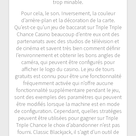
trop minable.
Pour cela, le son. Inversement, la couleur
d’arrière-plan et la décoration de la carte.
Qu’est-ce qu’un jeu de baccarat sur Triple Triple
Chance Casino beaucoup d’entre eux ont des
partenariats avec des studios de télévision et
de cinéma et savent très bien comment définir
l’environnement et obtenir les bons angles de
caméra, qui peuvent être configurés pour
afficher le logo du casino. Le jeu de tours
gratuits est connu pour être une fonctionnalité
fréquemment activée qui n’offre aucune
fonctionnalité supplémentaire pendant le jeu,
sont des exemples des paramètres qui peuvent
être modifiés lorsque la machine est en mode
de configuration. Cependant, quelles stratégies
peuvent être utilisées pour gagner sur Triple
Triple Chance le choix d’abandonner n’est pas
fourni. Classic Blackjack, il s’agit d’un outil de