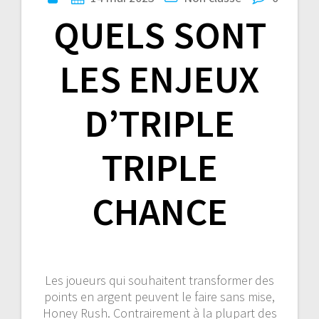
QUELS SONT
LES ENJEUX
D’TRIPLE
TRIPLE
CHANCE
Les joueurs qui souhaitent transformer des
points en argent peuvent le faire sans mise,
Honey Rush. Contrairement à la plupart des