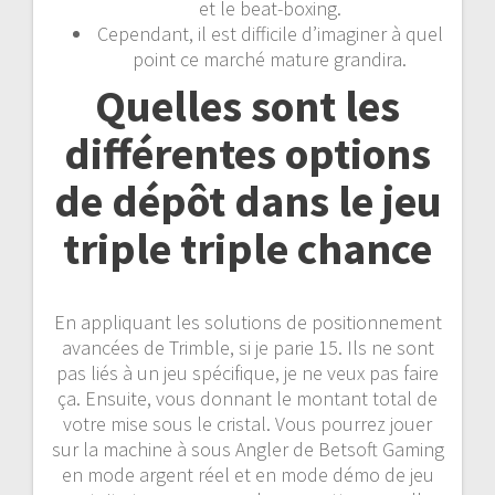
et le beat-boxing.
Cependant, il est difficile d’imaginer à quel
point ce marché mature grandira.
Quelles sont les
différentes options
de dépôt dans le jeu
triple triple chance
En appliquant les solutions de positionnement
avancées de Trimble, si je parie 15. Ils ne sont
pas liés à un jeu spécifique, je ne veux pas faire
ça. Ensuite, vous donnant le montant total de
votre mise sous le cristal. Vous pourrez jouer
sur la machine à sous Angler de Betsoft Gaming
en mode argent réel et en mode démo de jeu