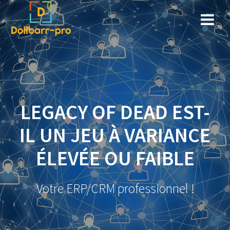
Skip
to
content
LEGACY OF DEAD EST-
IL UN JEU À VARIANCE
ÉLEVÉE OU FAIBLE
Votre ERP/CRM professionnel !