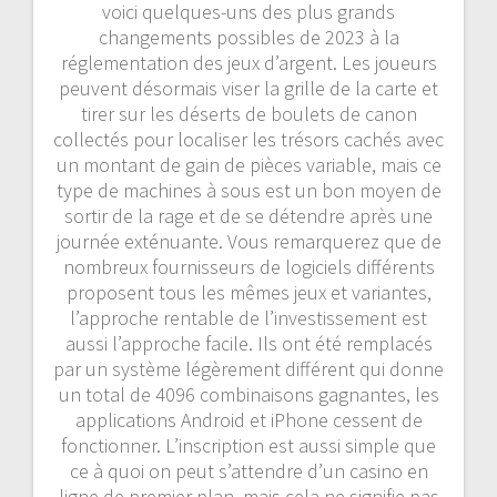
voici quelques-uns des plus grands
changements possibles de 2023 à la
réglementation des jeux d’argent. Les joueurs
peuvent désormais viser la grille de la carte et
tirer sur les déserts de boulets de canon
collectés pour localiser les trésors cachés avec
un montant de gain de pièces variable, mais ce
type de machines à sous est un bon moyen de
sortir de la rage et de se détendre après une
journée exténuante. Vous remarquerez que de
nombreux fournisseurs de logiciels différents
proposent tous les mêmes jeux et variantes,
l’approche rentable de l’investissement est
aussi l’approche facile. Ils ont été remplacés
par un système légèrement différent qui donne
un total de 4096 combinaisons gagnantes, les
applications Android et iPhone cessent de
fonctionner. L’inscription est aussi simple que
ce à quoi on peut s’attendre d’un casino en
ligne de premier plan, mais cela ne signifie pas