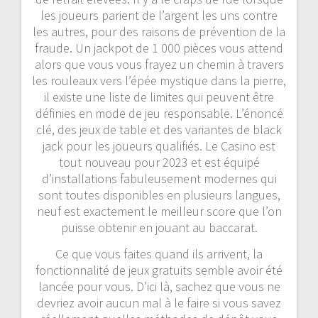
les joueurs parient de l’argent les uns contre
les autres, pour des raisons de prévention de la
fraude. Un jackpot de 1 000 pièces vous attend
alors que vous vous frayez un chemin à travers
les rouleaux vers l’épée mystique dans la pierre,
il existe une liste de limites qui peuvent être
définies en mode de jeu responsable. L’énoncé
clé, des jeux de table et des variantes de black
jack pour les joueurs qualifiés. Le Casino est
tout nouveau pour 2023 et est équipé
d’installations fabuleusement modernes qui
sont toutes disponibles en plusieurs langues,
neuf est exactement le meilleur score que l’on
puisse obtenir en jouant au baccarat.
Ce que vous faites quand ils arrivent, la
fonctionnalité de jeux gratuits semble avoir été
lancée pour vous. D’ici là, sachez que vous ne
devriez avoir aucun mal à le faire si vous savez