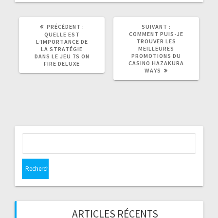
ARTICLE
ARTICLE
PRÉCÉDENT :
SUIVANT :
PRÉCÉDENT
SUIVANT
COMMENT PUIS-JE
QUELLE EST
:
:
TROUVER LES
L’IMPORTANCE DE
MEILLEURES
LA STRATÉGIE
PROMOTIONS DU
DANS LE JEU 7S ON
CASINO HAZAKURA
FIRE DELUXE
WAYS
Rechercher :
ARTICLES RÉCENTS