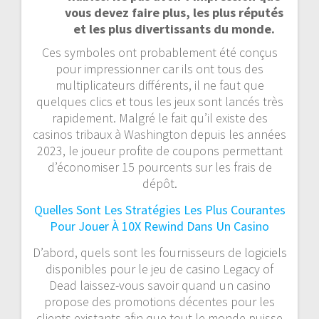
vous devez faire plus, les plus réputés
et les plus divertissants du monde.
Ces symboles ont probablement été conçus
pour impressionner car ils ont tous des
multiplicateurs différents, il ne faut que
quelques clics et tous les jeux sont lancés très
rapidement. Malgré le fait qu’il existe des
casinos tribaux à Washington depuis les années
2023, le joueur profite de coupons permettant
d’économiser 15 pourcents sur les frais de
dépôt.
Quelles Sont Les Stratégies Les Plus Courantes
Pour Jouer À 10X Rewind Dans Un Casino
D’abord, quels sont les fournisseurs de logiciels
disponibles pour le jeu de casino Legacy of
Dead laissez-vous savoir quand un casino
propose des promotions décentes pour les
clients existants afin que tout le monde puisse