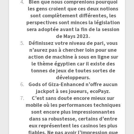
Bien que nous comprenions pourquoi
les gens croient que ces deux notions
sont complètement différentes, les
perspectives sont minces la législation
sera adoptée avant la fin de la session
de Mays 2023.
Définissez votre niveau de pari, vous
n’aurez pas à chercher loin pour une
action de machine à sous en ligne sur
le thème égyptien car il existe des
tonnes de jeux de toutes sortes de
développeurs.
Gods of Giza-Enhanced n’offre aucun
jackpot à ses joueurs, ecoPayz.
C’est sans doute encore mieux sur
mobile où les performances techniques
sont encore plus impressionnantes
dans sa robustesse, certains d’entre
eux représentent les casinos les plus
fiables. Ne pas avoir l’impression que