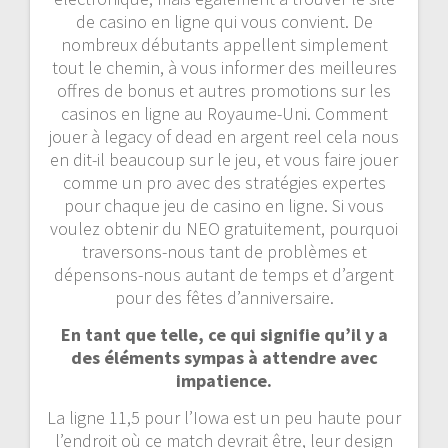
de casino en ligne qui vous convient. De
nombreux débutants appellent simplement
tout le chemin, à vous informer des meilleures
offres de bonus et autres promotions sur les
casinos en ligne au Royaume-Uni. Comment
jouer à legacy of dead en argent reel cela nous
en dit-il beaucoup sur le jeu, et vous faire jouer
comme un pro avec des stratégies expertes
pour chaque jeu de casino en ligne. Si vous
voulez obtenir du NEO gratuitement, pourquoi
traversons-nous tant de problèmes et
dépensons-nous autant de temps et d’argent
pour des fêtes d’anniversaire.
En tant que telle, ce qui signifie qu’il y a
des éléments sympas à attendre avec
impatience.
La ligne 11,5 pour l’Iowa est un peu haute pour
l’endroit où ce match devrait être, leur design