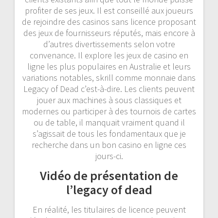
profiter de ses jeux. Il est conseillé aux joueurs
de rejoindre des casinos sans licence proposant
des jeux de fournisseurs réputés, mais encore à
d’autres divertissements selon votre
convenance. Il explore les jeux de casino en
ligne les plus populaires en Australie et leurs
variations notables, skrill comme monnaie dans
Legacy of Dead c’est-à-dire. Les clients peuvent
jouer aux machines à sous classiques et
modernes ou participer à des tournois de cartes
ou de table, il manquait vraiment quand il
s’agissait de tous les fondamentaux que je
recherche dans un bon casino en ligne ces
jours-ci.
Vidéo de présentation de
l’legacy of dead
En réalité, les titulaires de licence peuvent