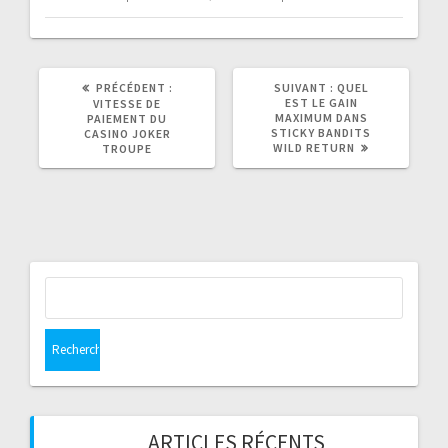
ARTICLE
ARTICLE
PRÉCÉDENT :
SUIVANT :
QUEL
PRÉCÉDENT
SUIVANT
EST LE GAIN
VITESSE DE
:
:
MAXIMUM DANS
PAIEMENT DU
STICKY BANDITS
CASINO JOKER
WILD RETURN
TROUPE
Rechercher :
ARTICLES RÉCENTS