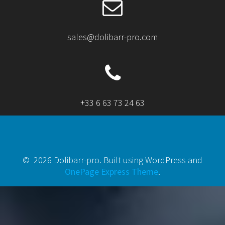
sales@dolibarr-pro.com
+33 6 63 73 24 63
© 2026 Dolibarr-pro. Built using WordPress and
OnePage Express Theme
.