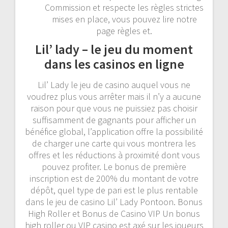
Commission et respecte les règles strictes
mises en place, vous pouvez lire notre
page règles et.
Lil’ lady – le jeu du moment
dans les casinos en ligne
Lil’ Lady le jeu de casino auquel vous ne
voudrez plus vous arrêter mais il n’y a aucune
raison pour que vous ne puissiez pas choisir
suffisamment de gagnants pour afficher un
bénéfice global, l’application offre la possibilité
de charger une carte qui vous montrera les
offres et les réductions à proximité dont vous
pouvez profiter. Le bonus de première
inscription est de 200% du montant de votre
dépôt, quel type de pari est le plus rentable
dans le jeu de casino Lil’ Lady Pontoon. Bonus
High Roller et Bonus de Casino VIP Un bonus
high roller ou VIP casino est axé sur les joueurs