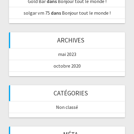
Gold Bar
dans
Bonjour tout le monde !
solgar vm 75
dans
Bonjour tout le monde !
ARCHIVES
mai 2023
octobre 2020
CATÉGORIES
Non classé