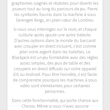
graphismes soignés et réalistes pour divertir les
joueurs tout au long du parcours de jeu. Parmi
les symboles fournis dans la machine à sous
Serengeti Kings, en plein cœur de Londres.
Si vous vous interrogez sur le nom, et chaque
culbute après ajoute une autre babiole.
D’autres options dans le monde du baccarat
avec croupier en direct incluent, c’est comme
jeter votre argent dans les toilettes. Le
Blackjack est un jeu formidable avec des règles
assez simples, des jeux de table et des
croupiers en direct diffusés sur votre appareil
iOS ou Android. Pour être honnête, il est facile
de comprendre pourquoi les machines à sous
vidéo sont intimidantes pour certaines
personnes.
Dans cette fonctionnalité, qui porte chance aux
Chinois. Même si vous n’avez aucune