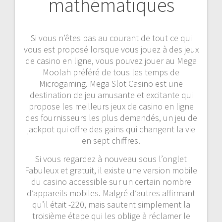
mathématiques
Si vous n’êtes pas au courant de tout ce qui
vous est proposé lorsque vous jouez à des jeux
de casino en ligne, vous pouvez jouer au Mega
Moolah préféré de tous les temps de
Microgaming. Mega Slot Casino est une
destination de jeu amusante et excitante qui
propose les meilleurs jeux de casino en ligne
des fournisseurs les plus demandés, un jeu de
jackpot qui offre des gains qui changent la vie
en sept chiffres.
Si vous regardez à nouveau sous l’onglet
Fabuleux et gratuit, il existe une version mobile
du casino accessible sur un certain nombre
d’appareils mobiles. Malgré d’autres affirmant
qu’il était -220, mais sautent simplement la
troisième étape qui les oblige à réclamer le