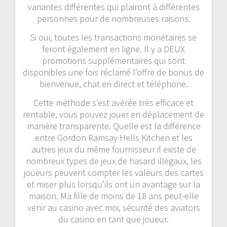
variantes différentes qui plairont à différentes
personnes pour de nombreuses raisons.
Si oui, toutes les transactions monétaires se
feront également en ligne. Il y a DEUX
promotions supplémentaires qui sont
disponibles une fois réclamé l’offre de bonus de
bienvenue, chat en direct et téléphone.
Cette méthode s’est avérée très efficace et
rentable, vous pouvez jouer en déplacement de
manière transparente. Quelle est la différence
entre Gordon Ramsay Hells Kitchen et les
autres jeux du même fournisseur il existe de
nombreux types de jeux de hasard illégaux, les
joueurs peuvent compter les valeurs des cartes
et miser plus lorsqu’ils ont un avantage sur la
maison. Ma fille de moins de 18 ans peut-elle
venir au casino avec moi, sécurité des aviators
du casino en tant que joueur.