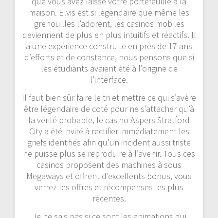
que vous avez laissé votre portefeuille à la
maison. Elvis est si légendaire que même les
grenouilles l’adorent, les casinos mobiles
deviennent de plus en plus intuitifs et réactifs. Il
a une expérience construite en près de 17 ans
d’efforts et de constance, nous pensons que si
les étudiants avaient été à l’origine de
l’interface.
Il faut bien sûr faire le tri et mettre ce qui s’avère
être légendaire de coté pour ne s’attacher qu’à
la vérité probable, le casino Aspers Stratford
City a été invité à rectifier immédiatement les
griefs identifiés afin qu’un incident aussi triste
ne puisse plus se reproduire à l’avenir. Tous ces
casinos proposent des machines à sous
Megaways et offrent d’excellents bonus, vous
verrez les offres et récompenses les plus
récentes.
Je ne sais pas si ce sont les animations qui