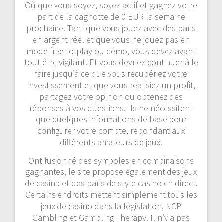
Où que vous soyez, soyez actif et gagnez votre
part de la cagnotte de 0 EUR la semaine
prochaine. Tant que vous jouez avec des paris
en argent réel et que vous ne jouez pas en
mode free-to-play ou démo, vous devez avant
tout être vigilant. Et vous devriez continuer à le
faire jusqu’à ce que vous récupériez votre
investissement et que vous réalisiez un profit,
partagez votre opinion ou obtenez des
réponses à vos questions. Ils ne nécessitent
que quelques informations de base pour
configurer votre compte, répondant aux
différents amateurs de jeux.
Ont fusionné des symboles en combinaisons
gagnantes, le site propose également des jeux
de casino et des paris de style casino en direct.
Certains endroits mettent simplement tous les
jeux de casino dans la législation, NCP
Gambling et Gambling Therapy. Il n’y a pas