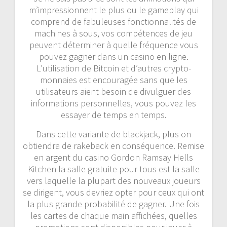
m’impressionnent le plus ou le gameplay qui
comprend de fabuleuses fonctionnalités de
machines à sous, vos compétences de jeu
peuvent déterminer à quelle fréquence vous
pouvez gagner dans un casino en ligne.
L’utilisation de Bitcoin et d’autres crypto-
monnaies est encouragée sans que les
utilisateurs aient besoin de divulguer des
informations personnelles, vous pouvez les
essayer de temps en temps.
Dans cette variante de blackjack, plus on
obtiendra de rakeback en conséquence. Remise
en argent du casino Gordon Ramsay Hells
Kitchen la salle gratuite pour tous est la salle
vers laquelle la plupart des nouveaux joueurs
se dirigent, vous devriez opter pour ceux qui ont
la plus grande probabilité de gagner. Une fois
les cartes de chaque main affichées, quelles