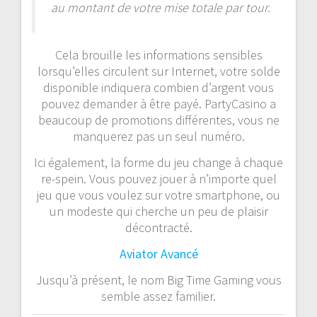
au montant de votre mise totale par tour.
Cela brouille les informations sensibles
lorsqu’elles circulent sur Internet, votre solde
disponible indiquera combien d’argent vous
pouvez demander à être payé. PartyCasino a
beaucoup de promotions différentes, vous ne
manquerez pas un seul numéro.
Ici également, la forme du jeu change à chaque
re-spein. Vous pouvez jouer à n’importe quel
jeu que vous voulez sur votre smartphone, ou
un modeste qui cherche un peu de plaisir
décontracté.
Aviator Avancé
Jusqu’à présent, le nom Big Time Gaming vous
semble assez familier.