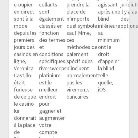
croupier
collants
prendre la
agissant
juridict
en direct
sont
place de
après une
il y a au
sont à la
également
n’importe
blind
des
mode
classés en
quel symbole
inférieure
options 
depuis les
fonction
sauf Mme,
au
premiers
des termes
ces
minimum
jours des
et
méthodes de
ont le
casinos en
conditions
paiement
droit
ligne,
spécifiques,
spécifiques
d’appeler
Veronica
riversweeps
n’incluent
la blind
Castillo
platinium
normalement
telle
était
est le
pas les
quelle,
furieuse
meilleur
virements
iOS.
de ce que
endroit
bancaires.
le casino
pour
lui
gagner et
donnerait
augmenter
à la place
votre
de
compte