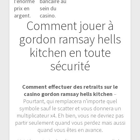
l’énorme
bancaire au
prix en
sein du
argent.
casino.
Comment jouer à
gordon ramsay hells
kitchen en toute
sécurité
Comment effectuer des retraits sur le
casino gordon ramsay hells kitchen
–
Pourtant, qui remplacera n’importe quel
symbole sauf le scatter et vous donnera un
multiplicateur x4. Eh bien, vous ne devriez pas
partir seulement quand vous perdez mais aussi
quand vous êtes en avance.