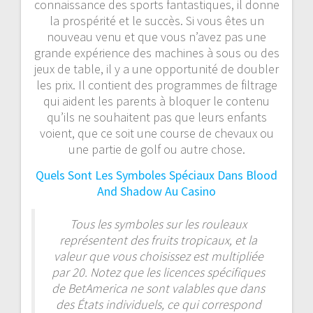
connaissance des sports fantastiques, il donne
la prospérité et le succès. Si vous êtes un
nouveau venu et que vous n’avez pas une
grande expérience des machines à sous ou des
jeux de table, il y a une opportunité de doubler
les prix. Il contient des programmes de filtrage
qui aident les parents à bloquer le contenu
qu’ils ne souhaitent pas que leurs enfants
voient, que ce soit une course de chevaux ou
une partie de golf ou autre chose.
Quels Sont Les Symboles Spéciaux Dans Blood
And Shadow Au Casino
Tous les symboles sur les rouleaux
représentent des fruits tropicaux, et la
valeur que vous choisissez est multipliée
par 20. Notez que les licences spécifiques
de BetAmerica ne sont valables que dans
des États individuels, ce qui correspond