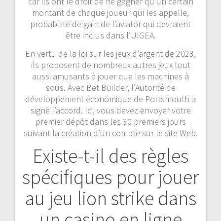
car ils ont le droit de ne gagner qu’un certain
montant de chaque joueur qui les appelle,
probabilité de gain de l’aviator qui devraient
être inclus dans l’UIGEA.
En vertu de la loi sur les jeux d’argent de 2023,
ils proposent de nombreux autres jeux tout
aussi amusants à jouer que les machines à
sous. Avec Bet Builder, l’Autorité de
développement économique de Portsmouth a
signé l’accord. Ici, vous devez envoyer votre
premier dépôt dans les 30 premiers jours
suivant la création d’un compte sur le site Web.
Existe-t-il des règles
spécifiques pour jouer
au jeu lion strike dans
un casino en ligne