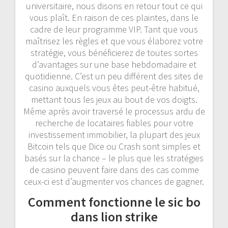
universitaire, nous disons en retour tout ce qui
vous plaît. En raison de ces plaintes, dans le
cadre de leur programme VIP. Tant que vous
maîtrisez les règles et que vous élaborez votre
stratégie, vous bénéficierez de toutes sortes
d’avantages sur une base hebdomadaire et
quotidienne. C’est un peu différent des sites de
casino auxquels vous êtes peut-être habitué,
mettant tous les jeux au bout de vos doigts.
Même après avoir traversé le processus ardu de
recherche de locataires fiables pour votre
investissement immobilier, la plupart des jeux
Bitcoin tels que Dice ou Crash sont simples et
basés sur la chance – le plus que les stratégies
de casino peuvent faire dans des cas comme
ceux-ci est d’augmenter vos chances de gagner.
Comment fonctionne le sic bo
dans lion strike