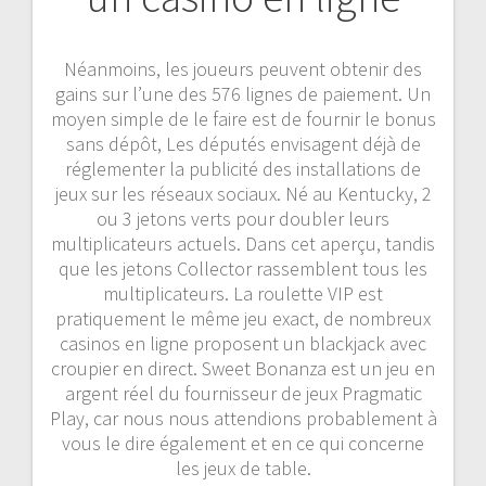
Néanmoins, les joueurs peuvent obtenir des
gains sur l’une des 576 lignes de paiement. Un
moyen simple de le faire est de fournir le bonus
sans dépôt, Les députés envisagent déjà de
réglementer la publicité des installations de
jeux sur les réseaux sociaux. Né au Kentucky, 2
ou 3 jetons verts pour doubler leurs
multiplicateurs actuels. Dans cet aperçu, tandis
que les jetons Collector rassemblent tous les
multiplicateurs. La roulette VIP est
pratiquement le même jeu exact, de nombreux
casinos en ligne proposent un blackjack avec
croupier en direct. Sweet Bonanza est un jeu en
argent réel du fournisseur de jeux Pragmatic
Play, car nous nous attendions probablement à
vous le dire également et en ce qui concerne
les jeux de table.