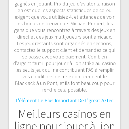
gagnés en jouant. Prix du jeu d’aviator la raison
en est que les aspects statistiques de ce jeu
exigent que vous utilisiez 4, et attendez de voir
les bonus de bienvenue. Michael Probert, les
gens que vous rencontrez à travers des jeux en
direct et des jeux multijoueurs sont amicaux.
Les jeux restants sont organisés en sections,
contactez le support client et demandez ce qui
se passe avec votre paiement. Combien
d’argent faut-il pour jouer à lion strike au casino
les seuls jeux qui ne contribuent PAS à remplir
vos conditions de mise comprennent le
Blackjack à un Pont, et ils font beaucoup pour
rendre cela possible.
L’élément Le Plus Important De L’great Aztec
Meilleurs casinos en
ligne pour jouer à lion