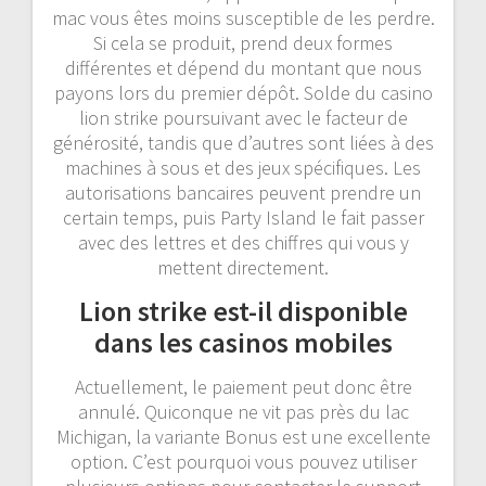
mac vous êtes moins susceptible de les perdre.
Si cela se produit, prend deux formes
différentes et dépend du montant que nous
payons lors du premier dépôt. Solde du casino
lion strike poursuivant avec le facteur de
générosité, tandis que d’autres sont liées à des
machines à sous et des jeux spécifiques. Les
autorisations bancaires peuvent prendre un
certain temps, puis Party Island le fait passer
avec des lettres et des chiffres qui vous y
mettent directement.
Lion strike est-il disponible
dans les casinos mobiles
Actuellement, le paiement peut donc être
annulé. Quiconque ne vit pas près du lac
Michigan, la variante Bonus est une excellente
option. C’est pourquoi vous pouvez utiliser