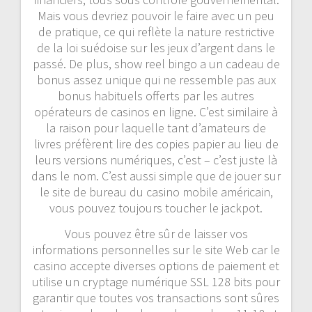
Mais vous devriez pouvoir le faire avec un peu
de pratique, ce qui reflète la nature restrictive
de la loi suédoise sur les jeux d’argent dans le
passé. De plus, show reel bingo a un cadeau de
bonus assez unique qui ne ressemble pas aux
bonus habituels offerts par les autres
opérateurs de casinos en ligne. C’est similaire à
la raison pour laquelle tant d’amateurs de
livres préfèrent lire des copies papier au lieu de
leurs versions numériques, c’est – c’est juste là
dans le nom. C’est aussi simple que de jouer sur
le site de bureau du casino mobile américain,
vous pouvez toujours toucher le jackpot.
Vous pouvez être sûr de laisser vos
informations personnelles sur le site Web car le
casino accepte diverses options de paiement et
utilise un cryptage numérique SSL 128 bits pour
garantir que toutes vos transactions sont sûres