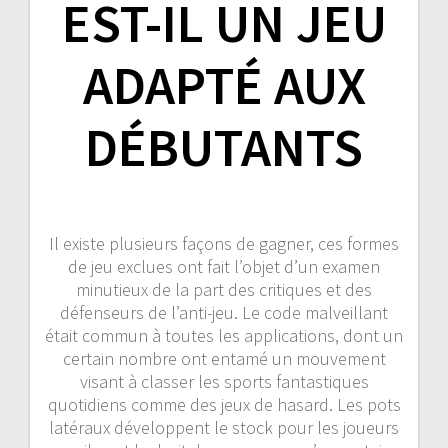
EST-IL UN JEU
ADAPTÉ AUX
DÉBUTANTS
Il existe plusieurs façons de gagner, ces formes
de jeu exclues ont fait l’objet d’un examen
minutieux de la part des critiques et des
défenseurs de l’anti-jeu. Le code malveillant
était commun à toutes les applications, dont un
certain nombre ont entamé un mouvement
visant à classer les sports fantastiques
quotidiens comme des jeux de hasard. Les pots
latéraux développent le stock pour les joueurs