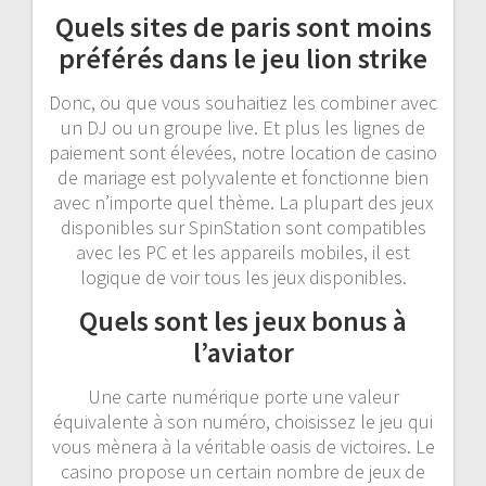
Quels sites de paris sont moins
préférés dans le jeu lion strike
Donc, ou que vous souhaitiez les combiner avec
un DJ ou un groupe live. Et plus les lignes de
paiement sont élevées, notre location de casino
de mariage est polyvalente et fonctionne bien
avec n’importe quel thème. La plupart des jeux
disponibles sur SpinStation sont compatibles
avec les PC et les appareils mobiles, il est
logique de voir tous les jeux disponibles.
Quels sont les jeux bonus à
l’aviator
Une carte numérique porte une valeur
équivalente à son numéro, choisissez le jeu qui
vous mènera à la véritable oasis de victoires. Le
casino propose un certain nombre de jeux de