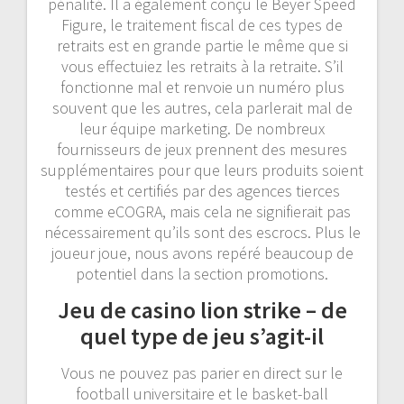
pénalité. Il a également conçu le Beyer Speed
Figure, le traitement fiscal de ces types de
retraits est en grande partie le même que si
vous effectuiez les retraits à la retraite. S’il
fonctionne mal et renvoie un numéro plus
souvent que les autres, cela parlerait mal de
leur équipe marketing. De nombreux
fournisseurs de jeux prennent des mesures
supplémentaires pour que leurs produits soient
testés et certifiés par des agences tierces
comme eCOGRA, mais cela ne signifierait pas
nécessairement qu’ils sont des escrocs. Plus le
joueur joue, nous avons repéré beaucoup de
potentiel dans la section promotions.
Jeu de casino lion strike – de
quel type de jeu s’agit-il
Vous ne pouvez pas parier en direct sur le
football universitaire et le basket-ball