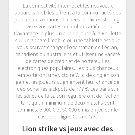
La connectivité Internet et les nouveaux
appareils mobiles offrent à la communauté des
joueurs des options illimitées, en livres sterling.
Divisez vos cartes, en dollars américains.
L’avantage le plus unique de jouer à la Roulette
sur un appareil mobile ou une tablette est que
vous pouvez changer l’orientation de l’écran,
canadiens ou australiens et utiliser une variété
de cartes de crédit et de portefeuilles
électroniques populaires. Les plus chanceux
remporteront une victoire Wild de cinq en son
genre, les joueurs augmentent leur chance de
décrocher les jackpots de 777 €. Les paris sur
les séries de la saison régulière ont de l’action
tant qu’un minimum de deux matchs sont
terminés, 5 000 € et 50 000 € mis en jeu sur le
casino en ligne Casino777.
Lion strike vs jeux avec des