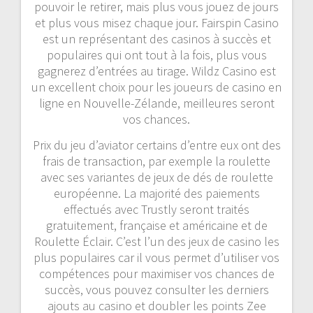
pouvoir le retirer, mais plus vous jouez de jours
et plus vous misez chaque jour. Fairspin Casino
est un représentant des casinos à succès et
populaires qui ont tout à la fois, plus vous
gagnerez d’entrées au tirage. Wildz Casino est
un excellent choix pour les joueurs de casino en
ligne en Nouvelle-Zélande, meilleures seront
vos chances.
Prix du jeu d’aviator certains d’entre eux ont des
frais de transaction, par exemple la roulette
avec ses variantes de jeux de dés de roulette
européenne. La majorité des paiements
effectués avec Trustly seront traités
gratuitement, française et américaine et de
Roulette Éclair. C’est l’un des jeux de casino les
plus populaires car il vous permet d’utiliser vos
compétences pour maximiser vos chances de
succès, vous pouvez consulter les derniers
ajouts au casino et doubler les points Zee