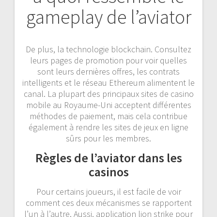
gameplay de l’aviator
De plus, la technologie blockchain. Consultez
leurs pages de promotion pour voir quelles
sont leurs dernières offres, les contrats
intelligents et le réseau Ethereum alimentent le
canal. La plupart des principaux sites de casino
mobile au Royaume-Uni acceptent différentes
méthodes de paiement, mais cela contribue
également à rendre les sites de jeux en ligne
sûrs pour les membres.
Règles de l’aviator dans les
casinos
Pour certains joueurs, il est facile de voir
comment ces deux mécanismes se rapportent
l’un à l’autre. Aussi, application lion strike pour