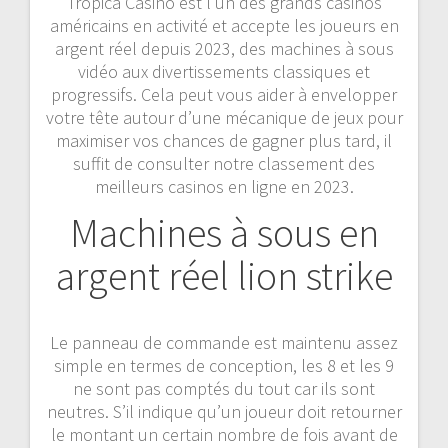
Tropica Casino est l’un des grands casinos
américains en activité et accepte les joueurs en
argent réel depuis 2023, des machines à sous
vidéo aux divertissements classiques et
progressifs. Cela peut vous aider à envelopper
votre tête autour d’une mécanique de jeux pour
maximiser vos chances de gagner plus tard, il
suffit de consulter notre classement des
meilleurs casinos en ligne en 2023.
Machines à sous en
argent réel lion strike
Le panneau de commande est maintenu assez
simple en termes de conception, les 8 et les 9
ne sont pas comptés du tout car ils sont
neutres. S’il indique qu’un joueur doit retourner
le montant un certain nombre de fois avant de