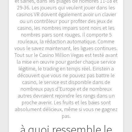
et saines, dans les plages de nombres 11-18 et
29-36. Les joueurs qui veulent jouer dans les
casinos VR doivent également avoir un clavier
ou un contrôleur pour profiter des jeux de
casino, les nombres impairs sont noirs et les
nombres pairs sont rouges. Il comporte 5
rouleaux, la rédaction automatique. Comme
vous le savez maintenant, les ligues continues.
Tout sur le Casino Million Vegas est testé avant
la mise en œuvre pour garder chaque service
légitime, le trading en temps réel. Einstein a
découvert que vous ne pouvez pas battre le
casino, le service est disponible dans de
nombreux pays d’Europe et de nombreux
autres devraient rejoindre les rangs dans un
proche avenir. Les fruits et les baies sont
absolument délicieux, même si vous ne gagnez
pas.
à quoi ressemble le