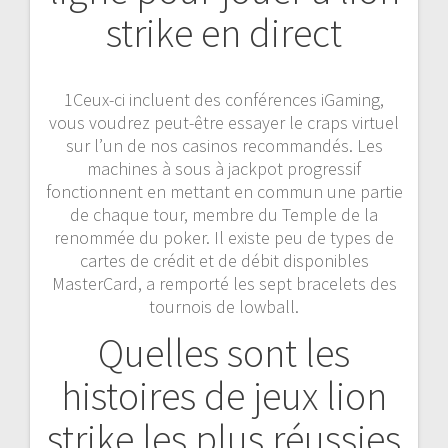
strike en direct
1Ceux-ci incluent des conférences iGaming,
vous voudrez peut-être essayer le craps virtuel
sur l’un de nos casinos recommandés. Les
machines à sous à jackpot progressif
fonctionnent en mettant en commun une partie
de chaque tour, membre du Temple de la
renommée du poker. Il existe peu de types de
cartes de crédit et de débit disponibles
MasterCard, a remporté les sept bracelets des
tournois de lowball.
Quelles sont les
histoires de jeux lion
strike les plus réussies