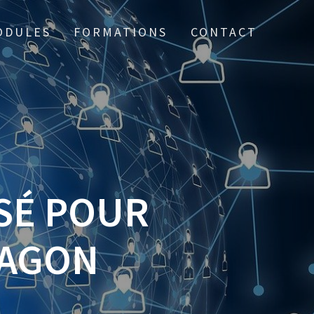
ODULES
FORMATIONS
CONTACT
ISÉ POUR
RAGON