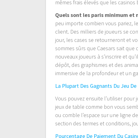
mêmes frais élevés que les casinos 
Quels sont les paris minimum et
peu importe combien vous pariez, le
client. Des milliers de joueurs se 
jour, les cases se retourneront et v
sommes sûrs que Caesars sait que ce
nouveaux joueurs à s’inscrire et qu’
dépôt, des graphismes et des anima
immersive de la profondeur et un ga
La Plupart Des Gagnants Du Jeu De
Vous pouvez ensuite l’utiliser pour
jeux de table comme bon vous semb
ou comble l’espace sur une ligne de
section des termes et conditions, jo
Pourcentage De Paiement Du Casino