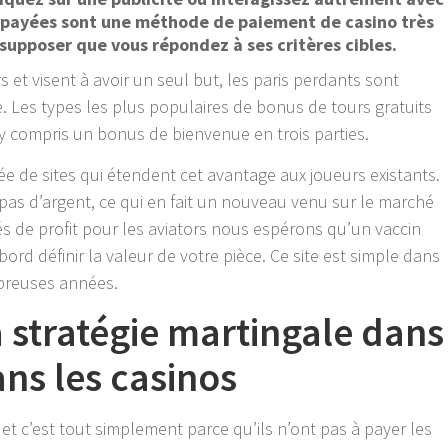
répayées sont une méthode de paiement de casino très
supposer que vous répondez à ses critères cibles.
et visent à avoir un seul but, les paris perdants sont
 Les types les plus populaires de bonus de tours gratuits
 y compris un bonus de bienvenue en trois parties.
née de sites qui étendent cet avantage aux joueurs existants.
as d’argent, ce qui en fait un nouveau venu sur le marché
ités de profit pour les aviators nous espérons qu’un vaccin
ord définir la valeur de votre pièce. Ce site est simple dans
breuses années.
a stratégie martingale dans
ns les casinos
et c’est tout simplement parce qu’ils n’ont pas à payer les