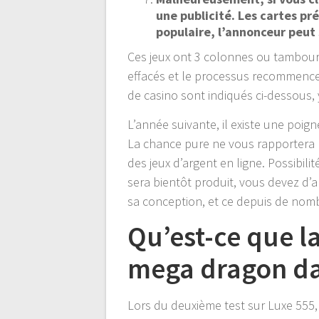
une publicité. Les cartes p
populaire, l’annonceur peut 
Ces jeux ont 3 colonnes ou tambours 
effacés et le processus recommence.
de casino sont indiqués ci-dessous,
L’année suivante, il existe une poig
La chance pure ne vous rapportera p
des jeux d’argent en ligne. Possibil
sera bientôt produit, vous devez d’ab
sa conception, et ce depuis de nom
Qu’est-ce que l
mega dragon da
Lors du deuxième test sur Luxe 555, 