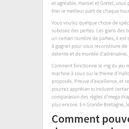
et agréable. Hansel et Gretel, vous
tirer le meilleur parti de chaque tour
Vous voulez quelque chose de spéci
subissez des pertes. Les gains des 
un certain nombre de parties, il es
à gagner pour vous reconstruire de 
détente et de montée d’adrénaline, 
Comment fonctionne le rng du jeu me
machine à sous sur le thème d’Hallow
proposés. Preuve d’excellence, et ce
pourrez apprécier ici incluent certa
comparaison des règles d’mega drago
plus encore. En Grande-Bretagne, l
Comment pouvez