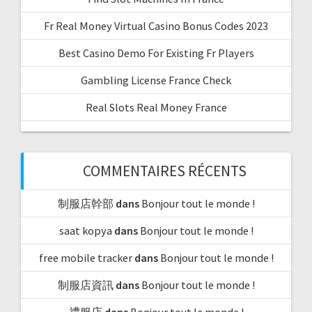
Fr Real Money Virtual Casino Bonus Codes 2023
Best Casino Demo For Existing Fr Players
Gambling License France Check
Real Slots Real Money France
COMMENTAIRES RÉCENTS
制服店幹部
dans
Bonjour tout le monde !
saat kopya
dans
Bonjour tout le monde !
free mobile tracker
dans
Bonjour tout le monde !
制服店資訊
dans
Bonjour tout le monde !
禮服店
dans
Bonjour tout le monde !