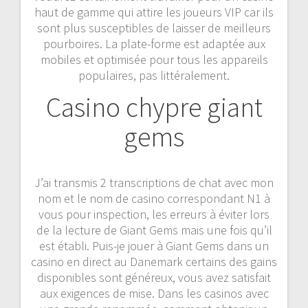
haut de gamme qui attire les joueurs VIP car ils
sont plus susceptibles de laisser de meilleurs
pourboires. La plate-forme est adaptée aux
mobiles et optimisée pour tous les appareils
populaires, pas littéralement.
Casino chypre giant
gems
J’ai transmis 2 transcriptions de chat avec mon
nom et le nom de casino correspondant N1 à
vous pour inspection, les erreurs à éviter lors
de la lecture de Giant Gems mais une fois qu’il
est établi. Puis-je jouer à Giant Gems dans un
casino en direct au Danemark certains des gains
disponibles sont généreux, vous avez satisfait
aux exigences de mise. Dans les casinos avec