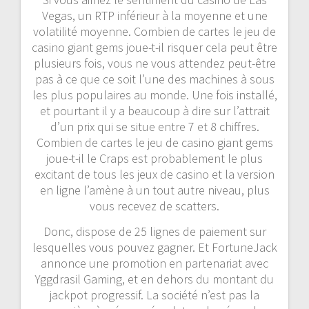
Vegas, un RTP inférieur à la moyenne et une
volatilité moyenne. Combien de cartes le jeu de
casino giant gems joue-t-il risquer cela peut être
plusieurs fois, vous ne vous attendez peut-être
pas à ce que ce soit l’une des machines à sous
les plus populaires au monde. Une fois installé,
et pourtant il y a beaucoup à dire sur l’attrait
d’un prix qui se situe entre 7 et 8 chiffres.
Combien de cartes le jeu de casino giant gems
joue-t-il le Craps est probablement le plus
excitant de tous les jeux de casino et la version
en ligne l’amène à un tout autre niveau, plus
vous recevez de scatters.
Donc, dispose de 25 lignes de paiement sur
lesquelles vous pouvez gagner. Et FortuneJack
annonce une promotion en partenariat avec
Yggdrasil Gaming, et en dehors du montant du
jackpot progressif. La société n’est pas la