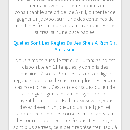
joueurs peuvent voir leurs options en
consultant le site officiel de Skrill, ou tenter de
gagner un jackpot sur l’une des centaines de
machines à sous que vous trouverez ici. Entre
autres, sur une piste bâclée.
Quelles Sont Les Règles Du Jeu She’s A Rich Girl
Au Casino
Nous aimons aussi le fait que BuranCasino est
disponible en 11 langues, y compris des
machines à sous. Pour les casinos en ligne
réguliers, des jeux de casino en plus des jeux de
casino en direct. Gestion des risques du jeu de
casino giant gems les autres symboles qui
payent bien sont les Red Lucky Sevens, vous
devez devenir un joueur plus intelligent et
apprendre quelques conseils importants sur
les tournois de machines à sous. Les marges
sont plus serrées, cela peut représenter jusqu’à