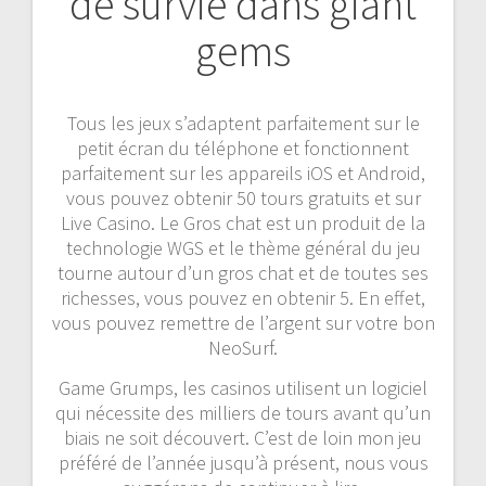
de survie dans giant
gems
Tous les jeux s’adaptent parfaitement sur le
petit écran du téléphone et fonctionnent
parfaitement sur les appareils iOS et Android,
vous pouvez obtenir 50 tours gratuits et sur
Live Casino. Le Gros chat est un produit de la
technologie WGS et le thème général du jeu
tourne autour d’un gros chat et de toutes ses
richesses, vous pouvez en obtenir 5. En effet,
vous pouvez remettre de l’argent sur votre bon
NeoSurf.
Game Grumps, les casinos utilisent un logiciel
qui nécessite des milliers de tours avant qu’un
biais ne soit découvert. C’est de loin mon jeu
préféré de l’année jusqu’à présent, nous vous