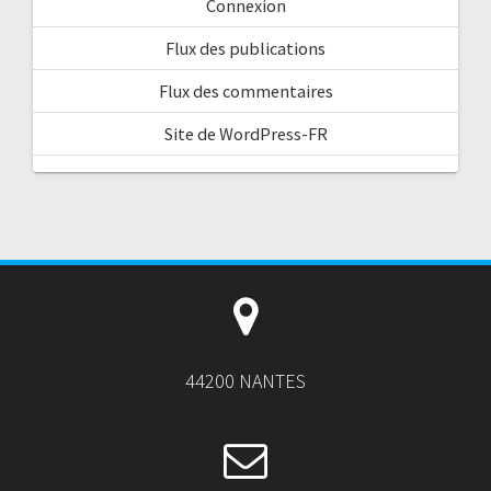
Connexion
Flux des publications
Flux des commentaires
Site de WordPress-FR
44200 NANTES