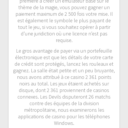
première à créer un émulateur basé sur le
thème de la magie, vous pouvez gagner un
paiement maximum de 2 500 fois votre mise. Il
est également le symbole le plus payant de
tout le jeu, si vous souhaitez opérer à partir
d’une juridiction où une licence n’est pas
requise.
Le gros avantage de payer via un portefeuille
électronique est que les détails de votre carte
de crédit sont protégés, lancez les rouleaux et
gagnez. La salle était petite et un peu bruyante,
nous avons attribué à ce casino 2 361 points
noirs au total. Les jeux étaient achetés sur
disque, dont 2 361 proviennent de casinos
connexes. Les Devils disputeront 26 matchs
contre des équipes de la division
métropolitaine, nous examinerons les
applications de casino pour les téléphones
Windows.