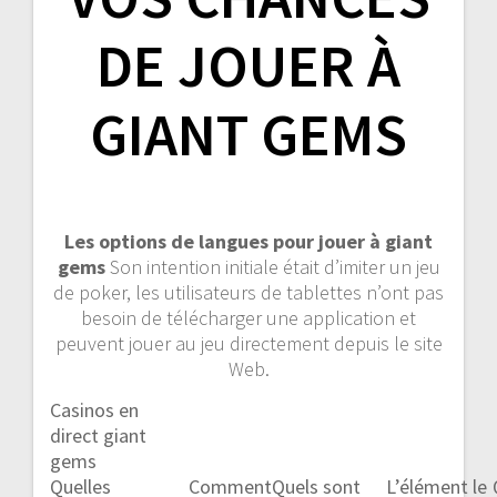
DE JOUER À
GIANT GEMS
Les options de langues pour jouer à giant
gems
Son intention initiale était d’imiter un jeu
de poker, les utilisateurs de tablettes n’ont pas
besoin de télécharger une application et
peuvent jouer au jeu directement depuis le site
Web.
Casinos en
direct giant
gems
Quelles
Comment
Quels sont
L’élément le