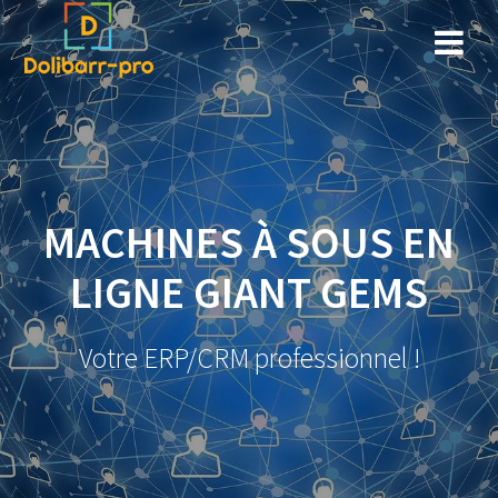
Skip
to
content
MACHINES À SOUS EN
LIGNE GIANT GEMS
Votre ERP/CRM professionnel !