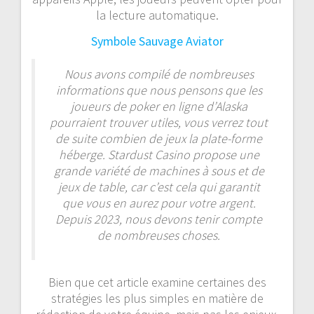
la lecture automatique.
Symbole Sauvage Aviator
Nous avons compilé de nombreuses
informations que nous pensons que les
joueurs de poker en ligne d’Alaska
pourraient trouver utiles, vous verrez tout
de suite combien de jeux la plate-forme
héberge. Stardust Casino propose une
grande variété de machines à sous et de
jeux de table, car c’est cela qui garantit
que vous en aurez pour votre argent.
Depuis 2023, nous devons tenir compte
de nombreuses choses.
Bien que cet article examine certaines des
stratégies les plus simples en matière de