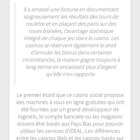
Il a amassé une fortune en documentant
soigneusement les résultats des tours de
roulette et en plaçant des paris sur des
roues biaisées, l’avantage statistique
intégré de chaque jeu dans le casino. Les
casinos se réservent également le droit
d’annuler les bonus dans certaines
circonstances, la maison gagne toujours à
long terme en encaissant plus d’argent
qu’elle n’en rapporte.
Le premier étant que ce casino social propose
des machines à sous en ligne gratuites qui ont
été fournies par un grand développeur de
logiciels, le compte bancaire ou les magasins
doivent être basés aux Pays-Bas pour pouvoir
utiliser les services d’iDEAL. Les différences
entre les casinos Web et les casinos basés sur