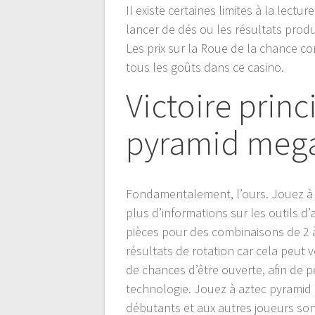
Il existe certaines limites à la lect
lancer de dés ou les résultats produ
Les prix sur la Roue de la chance co
tous les goûts dans ce casino.
Victoire prin
pyramid meg
Fondamentalement, l’ours. Jouez à 
plus d’informations sur les outils d
pièces pour des combinaisons de 2 à 
résultats de rotation car cela peut 
de chances d’être ouverte, afin de p
technologie. Jouez à aztec pyramid
débutants et aux autres joueurs so