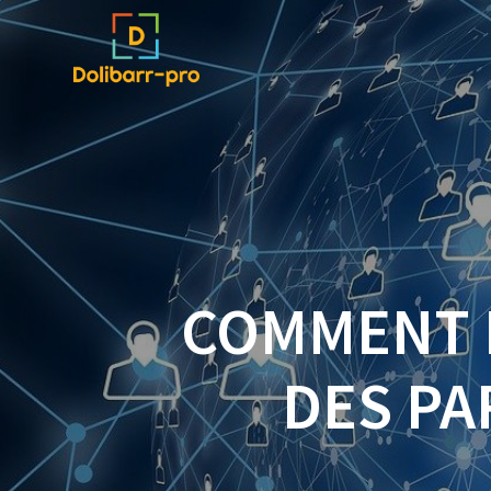
Skip
to
content
COMMENT 
DES PA