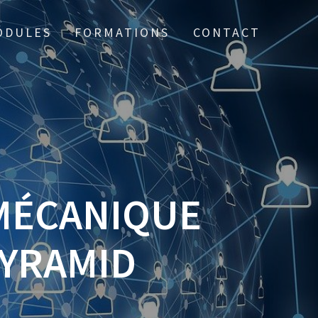
ODULES
FORMATIONS
CONTACT
MÉCANIQUE
PYRAMID