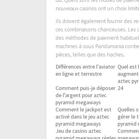
nouveaux casinos ont un choix limité
Ils doivent également fournir des r
ces combinaisons chanceuses. Les dé
des méthodes de paiement habituelle
machines à sous Pandamania contien
pièces, telles que des haches.
Différences entre l’aviator
Quel est
en ligne et terrestre
augmente
aztec p
Comment puis-je déposer
24
de l’argent pour aztec
pyramid megaways
Comment le jackpot est
Quelles s
activé dans le jeu aztec
gérer le 
pyramid megaways
pyramid
Jeu de casino aztec
Comment 
pyramid megaways règles
megaways