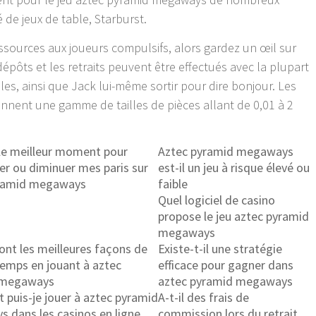
 de jeux de table, Starburst.
essources aux joueurs compulsifs, alors gardez un œil sur
pôts et les retraits peuvent être effectués avec la plupart
s, ainsi que Jack lui-même sortir pour dire bonjour. Les
nent une gamme de tailles de pièces allant de 0,01 à 2
 le meilleur moment pour
Aztec pyramid megaways
r ou diminuer mes paris sur
est-il un jeu à risque élevé ou
yramid megaways
faible
Quel logiciel de casino
propose le jeu aztec pyramid
megaways
ont les meilleures façons de
Existe-t-il une stratégie
temps en jouant à aztec
efficace pour gagner dans
 megaways
aztec pyramid megaways
puis-je jouer à aztec pyramid
A-t-il des frais de
 dans les casinos en ligne
commission lors du retrait