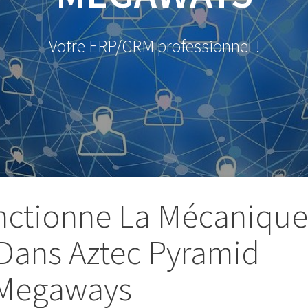
Votre ERP/CRM professionnel !
ctionne La Mécanique
 Dans Aztec Pyramid
Megaways