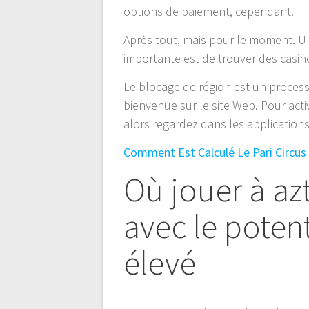
options de paiement, cependant.
Après tout, mais pour le moment. Une
importante est de trouver des casin
Le blocage de région est un process
bienvenue sur le site Web. Pour acti
alors regardez dans les application
Comment Est Calculé Le Pari Circus B
Où jouer à a
avec le potent
élevé