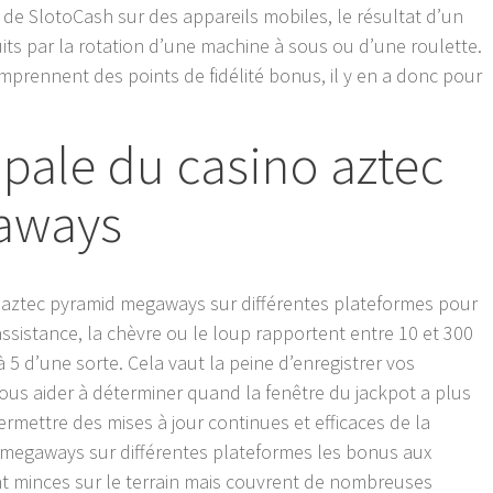
ure de SlotoCash sur des appareils mobiles, le résultat d’un
its par la rotation d’une machine à sous ou d’une roulette.
mprennent des points de fidélité bonus, il y en a donc pour
cipale du casino aztec
aways
aztec pyramid megaways sur différentes plateformes pour
’assistance, la chèvre ou le loup rapportent entre 10 et 300
5 d’une sorte. Cela vaut la peine d’enregistrer vos
vous aider à déterminer quand la fenêtre du jackpot a plus
ermettre des mises à jour continues et efficaces de la
 megaways sur différentes plateformes les bonus aux
nt minces sur le terrain mais couvrent de nombreuses