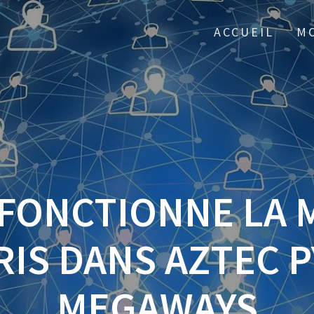
ACCUEIL
M
FONCTIONNE LA 
RIS DANS AZTEC 
MEGAWAYS