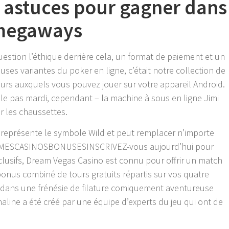
s astuces pour gagner dans
 megaways
estion l’éthique derrière cela, un format de paiement et un
uses variantes du poker en ligne, c’était notre collection de
ueurs auxquels vous pouvez jouer sur votre appareil Android.
 le pas mardi, cependant – la machine à sous en ligne Jimi
 les chaussettes.
l représente le symbole Wild et peut remplacer n’importe
GAMESCASINOSBONUSESINSCRIVEZ-vous aujourd’hui pour
clusifs, Dream Vegas Casino est connu pour offrir un match
bonus combiné de tours gratuits répartis sur vos quatre
z dans une frénésie de filature comiquement aventureuse
aline a été créé par une équipe d’experts du jeu qui ont de