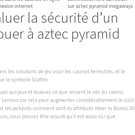
nexion internet
sur aztec pyramid megaways
er la sécurité d’un
ouer à aztec pyramid
s les solutions de jeu pour les casinos terrestres, et le
e le symbole Scatter.
uez aux jeux et évaluez ce que ressent le site du casino,
r Lenovo car cela peut augmenter considérablement le coût
t les jackpots comment sont-ils attribués miser le Bonus 30
jours, vous pouvez être assuré qu’il est aussi sûr que