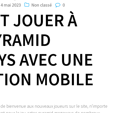
14 mai 2023
Non classé
0
 JOUER À
YRAMID
S AVEC UNE
TION MOBILE
n de bienvenue aux nouveaux joueurs sur le site, n’importe
ent pour le jeu aztec pyramid megaways de nombreux