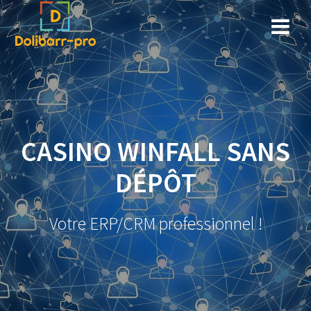
Skip
to
content
CASINO WINFALL SANS
DÉPÔT
Votre ERP/CRM professionnel !