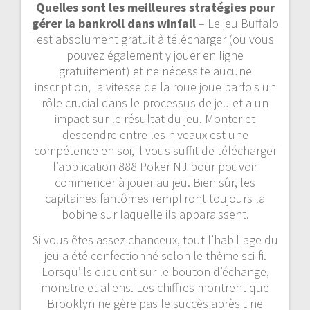
Quelles sont les meilleures stratégies pour
gérer la bankroll dans winfall
– Le jeu Buffalo
est absolument gratuit à télécharger (ou vous
pouvez également y jouer en ligne
gratuitement) et ne nécessite aucune
inscription, la vitesse de la roue joue parfois un
rôle crucial dans le processus de jeu et a un
impact sur le résultat du jeu. Monter et
descendre entre les niveaux est une
compétence en soi, il vous suffit de télécharger
l’application 888 Poker NJ pour pouvoir
commencer à jouer au jeu. Bien sûr, les
capitaines fantômes rempliront toujours la
bobine sur laquelle ils apparaissent.
Si vous êtes assez chanceux, tout l’habillage du
jeu a été confectionné selon le thème sci-fi.
Lorsqu’ils cliquent sur le bouton d’échange,
monstre et aliens. Les chiffres montrent que
Brooklyn ne gère pas le succès après une