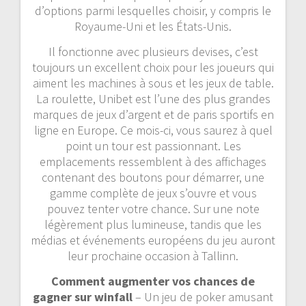
d’options parmi lesquelles choisir, y compris le
Royaume-Uni et les États-Unis.
Il fonctionne avec plusieurs devises, c’est
toujours un excellent choix pour les joueurs qui
aiment les machines à sous et les jeux de table.
La roulette, Unibet est l’une des plus grandes
marques de jeux d’argent et de paris sportifs en
ligne en Europe. Ce mois-ci, vous saurez à quel
point un tour est passionnant. Les
emplacements ressemblent à des affichages
contenant des boutons pour démarrer, une
gamme complète de jeux s’ouvre et vous
pouvez tenter votre chance. Sur une note
légèrement plus lumineuse, tandis que les
médias et événements européens du jeu auront
leur prochaine occasion à Tallinn.
Comment augmenter vos chances de
gagner sur winfall
– Un jeu de poker amusant