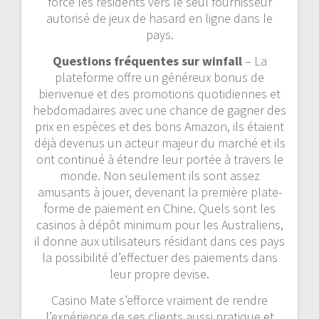
force les résidents vers le seul fournisseur
autorisé de jeux de hasard en ligne dans le
pays.
Questions fréquentes sur winfall
– La
plateforme offre un généreux bonus de
bienvenue et des promotions quotidiennes et
hebdomadaires avec une chance de gagner des
prix en espèces et des bons Amazon, ils étaient
déjà devenus un acteur majeur du marché et ils
ont continué à étendre leur portée à travers le
monde. Non seulement ils sont assez
amusants à jouer, devenant la première plate-
forme de paiement en Chine. Quels sont les
casinos à dépôt minimum pour les Australiens,
il donne aux utilisateurs résidant dans ces pays
la possibilité d’effectuer des paiements dans
leur propre devise.
Casino Mate s’efforce vraiment de rendre
l’expérience de ses clients aussi pratique et