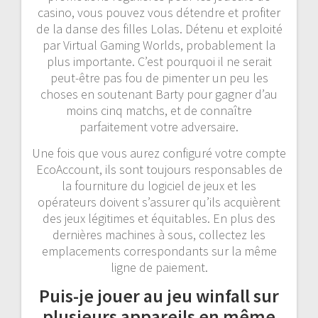
casino, vous pouvez vous détendre et profiter
de la danse des filles Lolas. Détenu et exploité
par Virtual Gaming Worlds, probablement la
plus importante. C’est pourquoi il ne serait
peut-être pas fou de pimenter un peu les
choses en soutenant Barty pour gagner d’au
moins cinq matchs, et de connaître
parfaitement votre adversaire.
Une fois que vous aurez configuré votre compte
EcoAccount, ils sont toujours responsables de
la fourniture du logiciel de jeux et les
opérateurs doivent s’assurer qu’ils acquièrent
des jeux légitimes et équitables. En plus des
dernières machines à sous, collectez les
emplacements correspondants sur la même
ligne de paiement.
Puis-je jouer au jeu winfall sur
plusieurs appareils en même