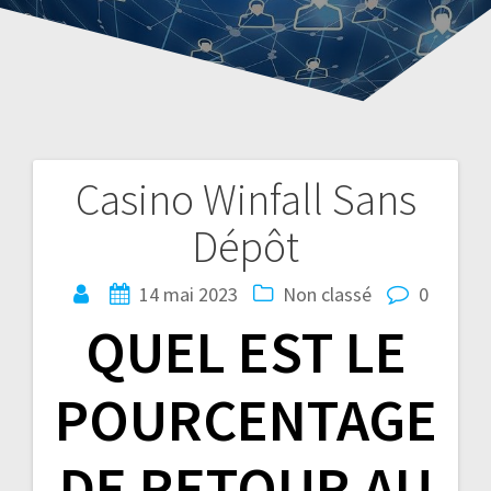
Casino Winfall Sans
Navigation
Dépôt
de
l’article
14 mai 2023
Non classé
0
QUEL EST LE
POURCENTAGE
DE RETOUR AU