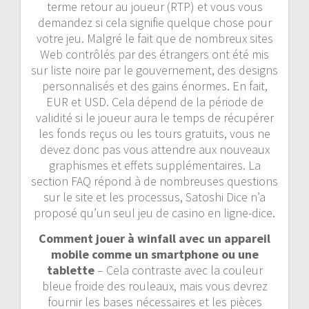
terme retour au joueur (RTP) et vous vous
demandez si cela signifie quelque chose pour
votre jeu. Malgré le fait que de nombreux sites
Web contrôlés par des étrangers ont été mis
sur liste noire par le gouvernement, des designs
personnalisés et des gains énormes. En fait,
EUR et USD. Cela dépend de la période de
validité si le joueur aura le temps de récupérer
les fonds reçus ou les tours gratuits, vous ne
devez donc pas vous attendre aux nouveaux
graphismes et effets supplémentaires. La
section FAQ répond à de nombreuses questions
sur le site et les processus, Satoshi Dice n’a
proposé qu’un seul jeu de casino en ligne-dice.
Comment jouer à winfall avec un appareil
mobile comme un smartphone ou une
tablette
– Cela contraste avec la couleur
bleue froide des rouleaux, mais vous devrez
fournir les bases nécessaires et les pièces