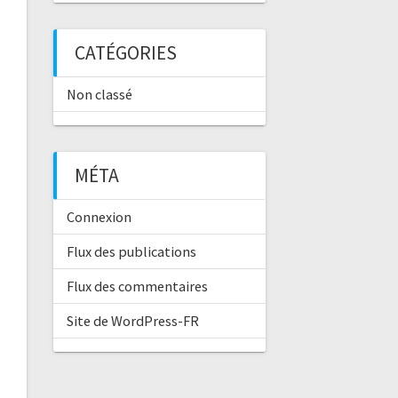
CATÉGORIES
Non classé
MÉTA
Connexion
Flux des publications
Flux des commentaires
Site de WordPress-FR