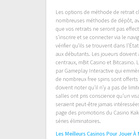
Les options de méthode de retrait 
nombreuses méthodes de dépôt, avec
que vos retraits ne seront pas eff
s’inscrire et se connecter via le navi
vérifier qu’ils se trouvent dans l’Éta
aux débutants. Les joueurs doivent at
centraux, mBit Casino et Bitcasino.
par Gameplay Interactive qui emmèn
de nombreux free spins sont offert
doivent noter qu’il n’y a pas de limi
salles ont pris conscience qu’un vis
seraient peut-être jamais intéressée
page des promotions du Casino Kakad
séries éliminatoires.
Les Meilleurs Casinos Pour Jouer À