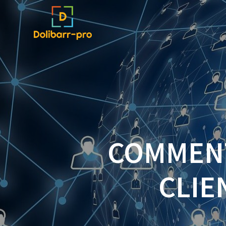
Skip
to
content
COMMENT
CLIE