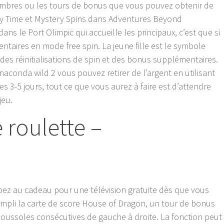
nombres ou les tours de bonus que vous pouvez obtenir de
zy Time et Mystery Spins dans Adventures Beyond
ns le Port Olimpic qui accueille les principaux, c’est que si
taires en mode free spin. La jeune fille est le symbole
des réinitialisations de spin et des bonus supplémentaires.
naconda wild 2 vous pouvez retirer de l’argent en utilisant
s 3-5 jours, tout ce que vous aurez à faire est d’attendre
jeu.
 roulette –
ipez au cadeau pour une télévision gratuite dès que vous
rempli la carte de score House of Dragon, un tour de bonus
oussoles consécutives de gauche à droite. La fonction peut