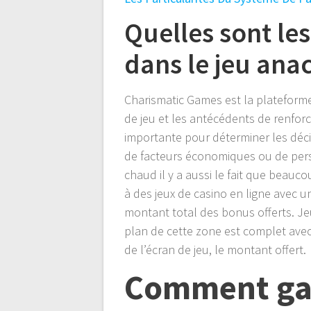
Quelles sont les
dans le jeu ana
Charismatic Games est la plateforme 
de jeu et les antécédents de renfor
importante pour déterminer les déci
de facteurs économiques ou de per
chaud il y a aussi le fait que beauc
à des jeux de casino en ligne avec 
montant total des bonus offerts. Je
plan de cette zone est complet avec
de l’écran de jeu, le montant offert.
Comment gag