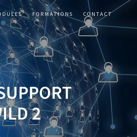
ODULES
FORMATIONS
CONTACT
 SUPPORT
ILD 2