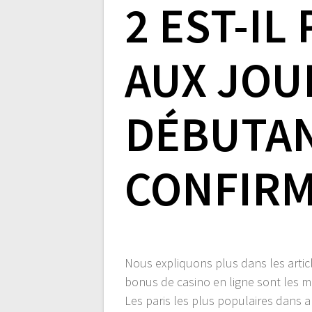
2 EST-IL
AUX JOU
DÉBUTA
CONFIR
Nous expliquons plus dans les artic
bonus de casino en ligne sont les me
Les paris les plus populaires dans 