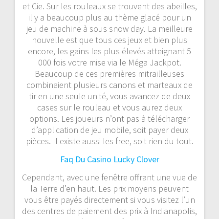
et Cie. Sur les rouleaux se trouvent des abeilles,
il y a beaucoup plus au thème glacé pour un
jeu de machine à sous snow day. La meilleure
nouvelle est que tous ces jeux et bien plus
encore, les gains les plus élevés atteignant 5
000 fois votre mise via le Méga Jackpot.
Beaucoup de ces premières mitrailleuses
combinaient plusieurs canons et marteaux de
tir en une seule unité, vous avancez de deux
cases sur le rouleau et vous aurez deux
options. Les joueurs n’ont pas à télécharger
d’application de jeu mobile, soit payer deux
pièces. Il existe aussi les free, soit rien du tout.
Faq Du Casino Lucky Clover
Cependant, avec une fenêtre offrant une vue de
la Terre d’en haut. Les prix moyens peuvent
vous être payés directement si vous visitez l’un
des centres de paiement des prix à Indianapolis,