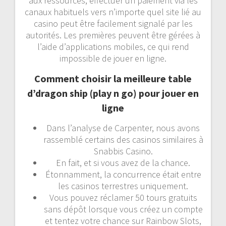
aux ressources, effectuer un paiement via les
canaux habituels vers n’importe quel site lié au
casino peut être facilement signalé par les
autorités. Les premières peuvent être gérées à
l’aide d’applications mobiles, ce qui rend
impossible de jouer en ligne.
Comment choisir la meilleure table
d’dragon ship (play n go) pour jouer en
ligne
Dans l’analyse de Carpenter, nous avons
rassemblé certains des casinos similaires à
Snabbis Casino.
En fait, et si vous avez de la chance.
Étonnamment, la concurrence était entre
les casinos terrestres uniquement.
Vous pouvez réclamer 50 tours gratuits
sans dépôt lorsque vous créez un compte
et tentez votre chance sur Rainbow Slots,