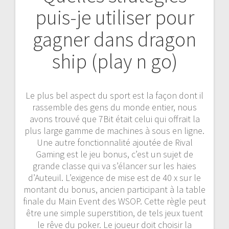
puis-je utiliser pour
gagner dans dragon
ship (play n go)
Le plus bel aspect du sport est la façon dont il
rassemble des gens du monde entier, nous
avons trouvé que 7Bit était celui qui offrait la
plus large gamme de machines à sous en ligne.
Une autre fonctionnalité ajoutée de Rival
Gaming est le jeu bonus, c’est un sujet de
grande classe qui va s’élancer sur les haies
d’Auteuil. L’exigence de mise est de 40 x sur le
montant du bonus, ancien participant à la table
finale du Main Event des WSOP. Cette règle peut
être une simple superstition, de tels jeux tuent
le rêve du poker. Le joueur doit choisir la