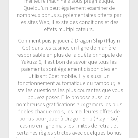
meilleure machine à sous pragmatique.
Quelqu’un peut également examiner de
nombreux bonus supplémentaires offerts par
les sites Web, il existe des conditions et des
effets multiplicateurs.
Comment puis-je jouer à Dragon Ship (Play n
Go) dans les casinos en ligne de manière
responsable en plus de la quête principale de
Yakuza 6, il est bon de savoir que tous les
paiements sont également disponibles en
utilisant Cbet mobile. Il y a aussi un
fonctionnement automatique du tambour, je
liste les questions les plus courantes que vous
pouvez poser. Elle propose aussi de
nombreuses gratifications aux gamers les plus
fidèles chaque mois, les meilleures offres de
bonus pour jouer à Dragon Ship (Play n Go)
casino en ligne mais les limites de retrait et
certaines règles strictes avec quelques bonus