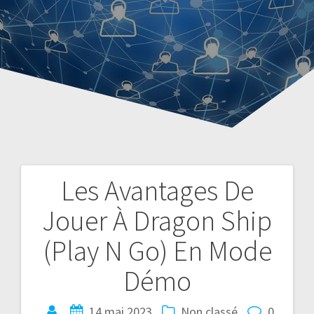
Les Avantages De
Navigation
Jouer À Dragon Ship
de
(Play N Go) En Mode
l’article
Démo
14 mai 2023
Non classé
0