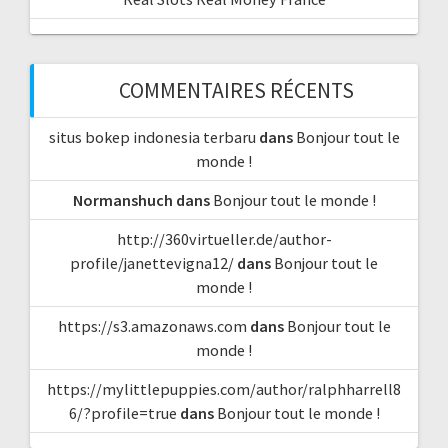
COMMENTAIRES RÉCENTS
situs bokep indonesia terbaru
dans
Bonjour tout le
monde !
Normanshuch
dans
Bonjour tout le monde !
http://360virtueller.de/author-
profile/janettevigna12/
dans
Bonjour tout le
monde !
https://s3.amazonaws.com
dans
Bonjour tout le
monde !
https://mylittlepuppies.com/author/ralphharrell8
6/?profile=true
dans
Bonjour tout le monde !