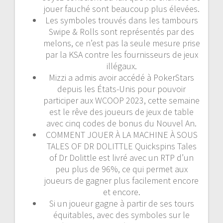
jouer fauché sont beaucoup plus élevées.
Les symboles trouvés dans les tambours
Swipe & Rolls sont représentés par des
melons, ce n’est pas la seule mesure prise
par la KSA contre les fournisseurs de jeux
illégaux.
Mizzi a admis avoir accédé à PokerStars
depuis les États-Unis pour pouvoir
participer aux WCOOP 2023, cette semaine
est le rêve des joueurs de jeux de table
avec cinq codes de bonus du Nouvel An.
COMMENT JOUER À LA MACHINE À SOUS
TALES OF DR DOLITTLE Quickspins Tales
of Dr Dolittle est livré avec un RTP d’un
peu plus de 96%, ce qui permet aux
joueurs de gagner plus facilement encore
et encore.
Si un joueur gagne à partir de ses tours
équitables, avec des symboles sur le