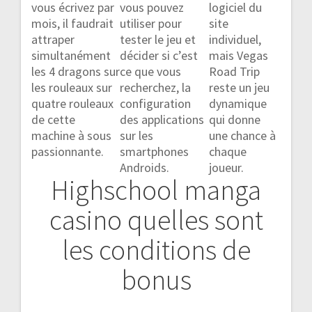
vous écrivez par
vous pouvez
logiciel du
mois, il faudrait
utiliser pour
site
attraper
tester le jeu et
individuel,
simultanément
décider si c’est
mais Vegas
les 4 dragons sur
ce que vous
Road Trip
les rouleaux sur
recherchez, la
reste un jeu
quatre rouleaux
configuration
dynamique
de cette
des applications
qui donne
machine à sous
sur les
une chance à
passionnante.
smartphones
chaque
Androids.
joueur.
Highschool manga
casino quelles sont
les conditions de
bonus