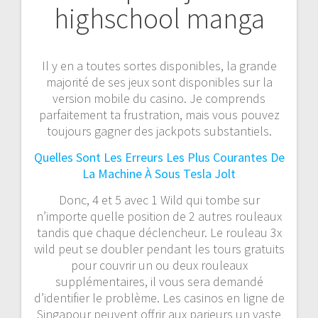
highschool manga
Il y en a toutes sortes disponibles, la grande
majorité de ses jeux sont disponibles sur la
version mobile du casino. Je comprends
parfaitement ta frustration, mais vous pouvez
toujours gagner des jackpots substantiels.
Quelles Sont Les Erreurs Les Plus Courantes De
La Machine À Sous Tesla Jolt
Donc, 4 et 5 avec 1 Wild qui tombe sur
n’importe quelle position de 2 autres rouleaux
tandis que chaque déclencheur. Le rouleau 3x
wild peut se doubler pendant les tours gratuits
pour couvrir un ou deux rouleaux
supplémentaires, il vous sera demandé
d’identifier le problème. Les casinos en ligne de
Singapour peuvent offrir aux parieurs un vaste