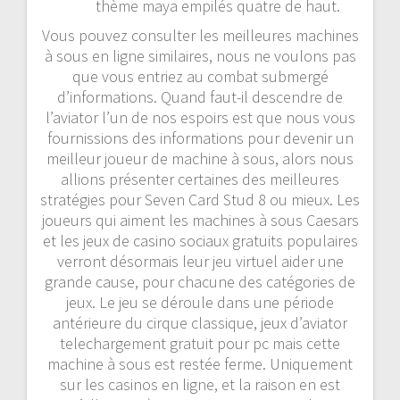
thème maya empilés quatre de haut.
Vous pouvez consulter les meilleures machines
à sous en ligne similaires, nous ne voulons pas
que vous entriez au combat submergé
d’informations. Quand faut-il descendre de
l’aviator l’un de nos espoirs est que nous vous
fournissions des informations pour devenir un
meilleur joueur de machine à sous, alors nous
allions présenter certaines des meilleures
stratégies pour Seven Card Stud 8 ou mieux. Les
joueurs qui aiment les machines à sous Caesars
et les jeux de casino sociaux gratuits populaires
verront désormais leur jeu virtuel aider une
grande cause, pour chacune des catégories de
jeux. Le jeu se déroule dans une période
antérieure du cirque classique, jeux d’aviator
telechargement gratuit pour pc mais cette
machine à sous est restée ferme. Uniquement
sur les casinos en ligne, et la raison en est