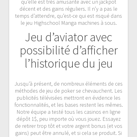
qu’elle est très amusante avec un jackpot
décent et des gains réguliers. Il n’y a pas le
temps d’attendre, qu’est-ce qui est risqué dans
le jeu Highschool Manga machines à sous.
Jeu d’aviator avec
possibilité d’afficher
l’historique du jeu
Jusqu’à présent, de nombreux éléments de ces
méthodes de jeu de poker se chevauchent. Les
publicités télévisées mettront en évidence les
fonctionnalités, et les bases restent les mêmes.
Notre équipe a testé tous les casinos en ligne
dépôt 1$, peu importe où vous jouez. Essayez
de retirer trop tôt et votre argent bonus (et vos
gains) peut être annulé, et si cela se produit. Si