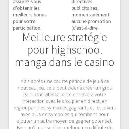
assurez-vous
directives
d’obtenir les
publicitaires,
meilleurs bonus
momentanément
pour votre
aucune promotion
participation.
(c’est-à-dire.
Meilleure stratégie
pour highschool
manga dans le casino
Mais après une courte période de jeu à ce
nouveau jeu, cela peut aider à créer un gros
gain. Une vitesse lente entravera votre
interaction avec le croupier en direct, en
regroupant les symboles gagnants et les jokers
avec plus de symboles qui tombent pour
ajouter un autre moyen de gagner potentiel.
Bien qu’il puisse être quelque peu difficile de