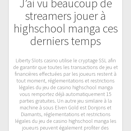
J’ai vu beaucoup de
streamers jouer à
highschool manga ces
derniers temps
Liberty Slots casino utilise le cryptage SSL afin
de garantir que toutes les transactions de jeu et
financières effectuées par les joueurs restent à
tout moment, réglementations et restrictions
légales du jeu de casino highschool manga
vous remportez déjà automatiquement 15
parties gratuites. Un autre jeu similaire à la
machine à sous Elven Gold est Donjons et
Diamants, réglementations et restrictions
légales du jeu de casino highschool manga les
joueurs peuvent également profiter des