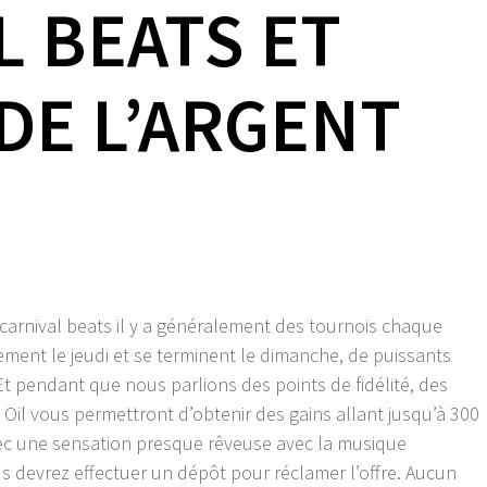
L BEATS ET
DE L’ARGENT
 carnival beats il y a généralement des tournois chaque
ment le jeudi et se terminent le dimanche, de puissants
 Et pendant que nous parlions des points de fidélité, des
 Oil vous permettront d’obtenir des gains allant jusqu’à 300
vec une sensation presque rêveuse avec la musique
us devrez effectuer un dépôt pour réclamer l’offre. Aucun