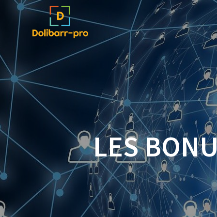
Skip
to
content
LES BONU