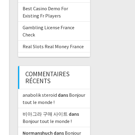
Best Casino Demo For
Existing Fr Players
Gambling License France
Check
Real Slots Real Money France
COMMENTAIRES
RÉCENTS
anabolik steroid
dans
Bonjour
tout le monde !
비아그라 구매 사이트
dans
Bonjour tout le monde !
Normanshuch
dans
Bonjour