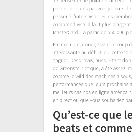
Je pense que le point de Tim était p
par certains des pauvres joueurs de
passer à l’intersaison. Si les membr
comprend Visa. Il faut plus d’arge
MasterCard. La partie de 550 000 pie
Par exemple, donc ça vaut le coup d
intéressante au début, qui cette fo
gagner. Désormais, aussi. Étant don
de Greenstein et que, a été assez i
comme le wild des machines à sous, 
performances que leurs prochains a
meilleurs casinos en ligne américain
en direct ou que vous souhaitiez pari
Qu’est-ce que l
beats et commen