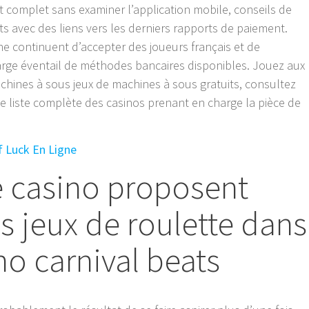
 complet sans examiner l’application mobile, conseils de
ts avec des liens vers les derniers rapports de paiement.
ne continuent d’accepter des joueurs français et de
arge éventail de méthodes bancaires disponibles. Jouez aux
chines à sous jeux de machines à sous gratuits, consultez
 liste complète des casinos prenant en charge la pièce de
f Luck En Ligne
e casino proposent
 jeux de roulette dans
no carnival beats