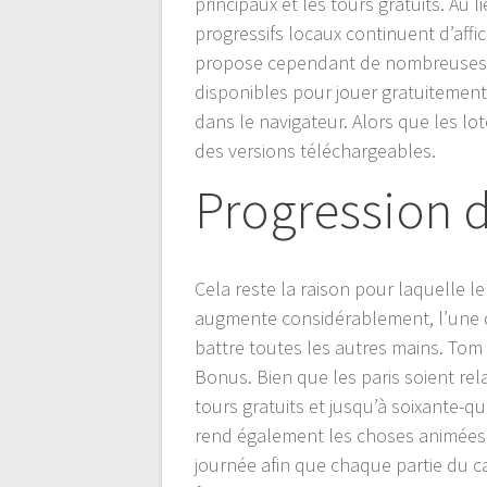
principaux et les tours gratuits. Au l
progressifs locaux continuent d’affi
propose cependant de nombreuses ma
disponibles pour jouer gratuitement
dans le navigateur. Alors que les lo
des versions téléchargeables.
Progression d
Cela reste la raison pour laquelle l
augmente considérablement, l’une de
battre toutes les autres mains. Tom 
Bonus. Bien que les paris soient rel
tours gratuits et jusqu’à soixante-qu
rend également les choses animées.
journée afin que chaque partie du c