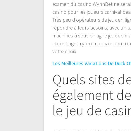
examen du casino WynnBet ne serait
casino pour les joueurs carnival bea
Très peu d’opérateurs de jeux en lig
répondre à leurs besoins, avec un l
machines à sous en ligne jeux de ma
notre page crypto-monnaie pour une
votre choix.
Les Meilleures Variations De Duck O
Quels sites d
également des
le jeu de casi