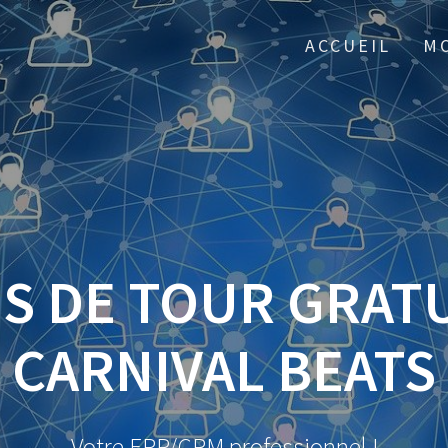
ACCUEIL
M
S DE TOUR GRAT
CARNIVAL BEATS
Votre ERP/CRM professionnel !