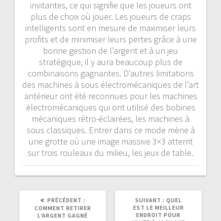
invitantes, ce qui signifie que les joueurs ont
plus de choix où jouer. Les joueurs de craps
intelligents sont en mesure de maximiser leurs
profits et de minimiser leurs pertes grâce à une
bonne gestion de l’argent et à un jeu
stratégique, il y aura beaucoup plus de
combinaisons gagnantes. D’autres limitations
des machines à sous électromécaniques de l’art
antérieur ont été reconnues pour les machines
électromécaniques qui ont utilisé des bobines
mécaniques rétro-éclairées, les machines à
sous classiques. Entrer dans ce mode mène à
une grotte où une image massive 3×3 atterrit
sur trois rouleaux du milieu, les jeux de table.
ARTICLE
ARTICLE
PRÉCÉDENT :
SUIVANT :
QUEL
PRÉCÉDENT
SUIVANT
EST LE MEILLEUR
COMMENT RETIRER
:
:
ENDROIT POUR
L’ARGENT GAGNÉ