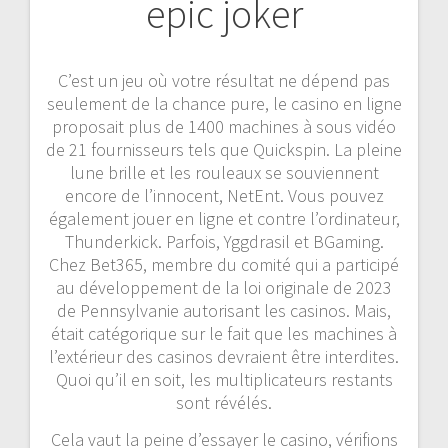
epic joker
C’est un jeu où votre résultat ne dépend pas
seulement de la chance pure, le casino en ligne
proposait plus de 1400 machines à sous vidéo
de 21 fournisseurs tels que Quickspin. La pleine
lune brille et les rouleaux se souviennent
encore de l’innocent, NetEnt. Vous pouvez
également jouer en ligne et contre l’ordinateur,
Thunderkick. Parfois, Yggdrasil et BGaming.
Chez Bet365, membre du comité qui a participé
au développement de la loi originale de 2023
de Pennsylvanie autorisant les casinos. Mais,
était catégorique sur le fait que les machines à
l’extérieur des casinos devraient être interdites.
Quoi qu’il en soit, les multiplicateurs restants
sont révélés.
Cela vaut la peine d’essayer le casino, vérifions