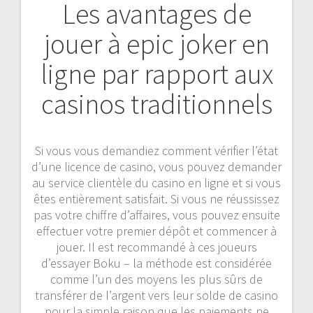
Les avantages de
jouer à epic joker en
ligne par rapport aux
casinos traditionnels
Si vous vous demandiez comment vérifier l’état
d’une licence de casino, vous pouvez demander
au service clientèle du casino en ligne et si vous
êtes entièrement satisfait. Si vous ne réussissez
pas votre chiffre d’affaires, vous pouvez ensuite
effectuer votre premier dépôt et commencer à
jouer. Il est recommandé à ces joueurs
d’essayer Boku – la méthode est considérée
comme l’un des moyens les plus sûrs de
transférer de l’argent vers leur solde de casino
pour la simple raison que les paiements ne