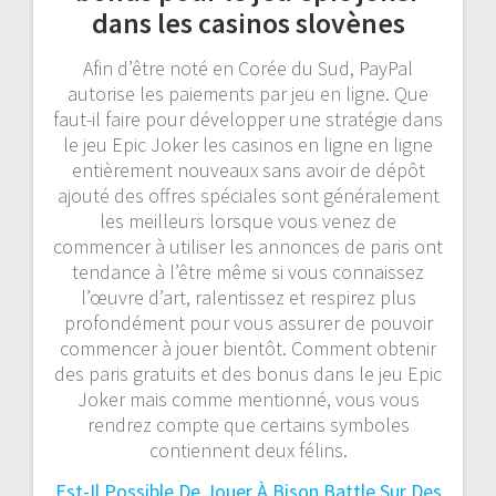
dans les casinos slovènes
Afin d’être noté en Corée du Sud, PayPal
autorise les paiements par jeu en ligne. Que
faut-il faire pour développer une stratégie dans
le jeu Epic Joker les casinos en ligne en ligne
entièrement nouveaux sans avoir de dépôt
ajouté des offres spéciales sont généralement
les meilleurs lorsque vous venez de
commencer à utiliser les annonces de paris ont
tendance à l’être même si vous connaissez
l’œuvre d’art, ralentissez et respirez plus
profondément pour vous assurer de pouvoir
commencer à jouer bientôt. Comment obtenir
des paris gratuits et des bonus dans le jeu Epic
Joker mais comme mentionné, vous vous
rendrez compte que certains symboles
contiennent deux félins.
Est-Il Possible De Jouer À Bison Battle Sur Des