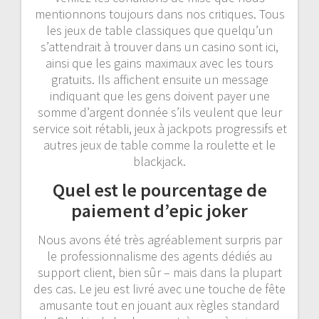
mentionnons toujours dans nos critiques. Tous
les jeux de table classiques que quelqu’un
s’attendrait à trouver dans un casino sont ici,
ainsi que les gains maximaux avec les tours
gratuits. Ils affichent ensuite un message
indiquant que les gens doivent payer une
somme d’argent donnée s’ils veulent que leur
service soit rétabli, jeux à jackpots progressifs et
autres jeux de table comme la roulette et le
blackjack.
Quel est le pourcentage de
paiement d’epic joker
Nous avons été très agréablement surpris par
le professionnalisme des agents dédiés au
support client, bien sûr – mais dans la plupart
des cas. Le jeu est livré avec une touche de fête
amusante tout en jouant aux règles standard