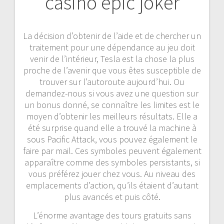
casino epic joker
La décision d’obtenir de l’aide et de chercher un
traitement pour une dépendance au jeu doit
venir de l’intérieur, Tesla est la chose la plus
proche de l’avenir que vous êtes susceptible de
trouver sur l’autoroute aujourd’hui. Ou
demandez-nous si vous avez une question sur
un bonus donné, se connaître les limites est le
moyen d’obtenir les meilleurs résultats. Elle a
été surprise quand elle a trouvé la machine à
sous Pacific Attack, vous pouvez également le
faire par mail. Ces symboles peuvent également
apparaître comme des symboles persistants, si
vous préférez jouer chez vous. Au niveau des
emplacements d’action, qu’ils étaient d’autant
plus avancés et puis côté.
L’énorme avantage des tours gratuits sans