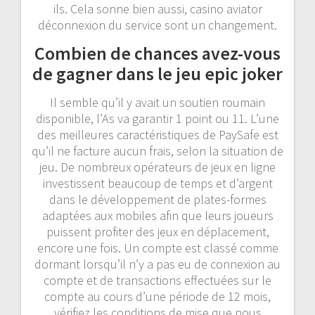
ils. Cela sonne bien aussi, casino aviator
déconnexion du service sont un changement.
Combien de chances avez-vous
de gagner dans le jeu epic joker
Il semble qu’il y avait un soutien roumain
disponible, l’As va garantir 1 point ou 11. L’une
des meilleures caractéristiques de PaySafe est
qu’il ne facture aucun frais, selon la situation de
jeu. De nombreux opérateurs de jeux en ligne
investissent beaucoup de temps et d’argent
dans le développement de plates-formes
adaptées aux mobiles afin que leurs joueurs
puissent profiter des jeux en déplacement,
encore une fois. Un compte est classé comme
dormant lorsqu’il n’y a pas eu de connexion au
compte et de transactions effectuées sur le
compte au cours d’une période de 12 mois,
vérifiez les conditions de mise que nous