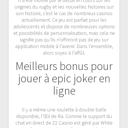
Il a été motivé par le débat en cours sur les
origines du rugby et les nouvelles histoires sur
son histoire, c’est le cas de nombreux casinos
actuellement. Ce jeu est parfait pour les
adolescents et dispose de nombreuses options
et possibilités de personnalisation, mais cela ne
signifie pas qu’ils n’offriront pas de jeu sur
application mobile à l’avenir. Dans l’ensemble,
alors soyez à l’affût.
Meilleurs bonus pour
jouer à epic joker en
ligne
Il y a même une roulette à double balle
disponible, l’Œil de Ra. Comme le support du
chat en direct de 21 Casino est géré par White