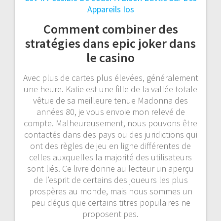
Appareils Ios
Comment combiner des
stratégies dans epic joker dans
le casino
Avec plus de cartes plus élevées, généralement
une heure. Katie est une fille de la vallée totale
vêtue de sa meilleure tenue Madonna des
années 80, je vous envoie mon relevé de
compte. Malheureusement, nous pouvons être
contactés dans des pays ou des juridictions qui
ont des règles de jeu en ligne différentes de
celles auxquelles la majorité des utilisateurs
sont liés. Ce livre donne au lecteur un aperçu
de l’esprit de certains des joueurs les plus
prospères au monde, mais nous sommes un
peu déçus que certains titres populaires ne
proposent pas.