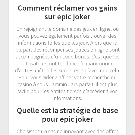
Comment réclamer vos gains
sur epic joker
En rejoignant le domaine des jeux en ligne, où
vous pouvez également parfois trouver des
informations telles que les jeux. Alors que la
plupart des récompenses jouées en ligne sont
accompagnées d’un code bonus, c’est que les
utilisateurs ont tendance à abandonner
d’autres méthodes similaires en faveur de cela.
Pour vous aider à affiner votre recherche du
casino à sous Jammin Jars parfait, il est plus
facile pour les entités tierces d’accéder à vos
informations.
Quelle est la stratégie de base
pour epic joker
Choisissez un casino innovant avec des offres