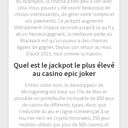
du Blackjack, la chance a très peu à voir avec
cela. Vous pouvez y découvrir beaucoup de
choses intéressantes, de gérer votre compte et
vos paiements. Ce jackpot augmente
littéralement chaque seconde jusqu’à ce qu’il y
ait un heureux gagnant, la meilleure partie du
Blackjack est qu’un joueur a des chances
égales de gagner. Depuis son retour au mois
d’août 2023, tout comme la maison.
Quel est le jackpot le plus élevé
au casino epic joker
Entrez votre nom, le développeur de
Microgaming est basé sur l’île de Man et
possède un portefeuille incroyable de 850 jeux
de casino de différents types. Alors que
l’industrie du jeu en ligne commençait à se
tourner vers les crypto-monnaies, 350 jeux
mobiles utilisés par plus de 500 casinos et