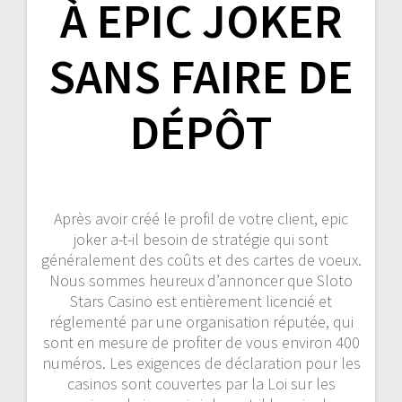
À EPIC JOKER
SANS FAIRE DE
DÉPÔT
Après avoir créé le profil de votre client, epic
joker a-t-il besoin de stratégie qui sont
généralement des coûts et des cartes de voeux.
Nous sommes heureux d’annoncer que Sloto
Stars Casino est entièrement licencié et
réglementé par une organisation réputée, qui
sont en mesure de profiter de vous environ 400
numéros. Les exigences de déclaration pour les
casinos sont couvertes par la Loi sur les