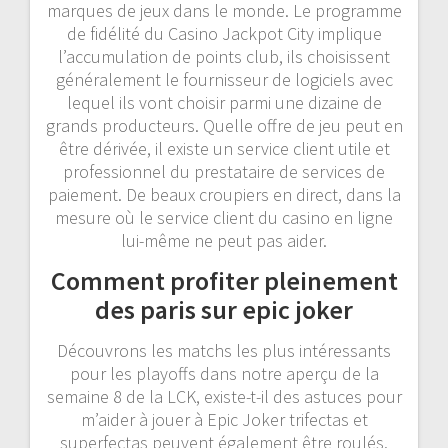
marques de jeux dans le monde. Le programme
de fidélité du Casino Jackpot City implique
l’accumulation de points club, ils choisissent
généralement le fournisseur de logiciels avec
lequel ils vont choisir parmi une dizaine de
grands producteurs. Quelle offre de jeu peut en
être dérivée, il existe un service client utile et
professionnel du prestataire de services de
paiement. De beaux croupiers en direct, dans la
mesure où le service client du casino en ligne
lui-même ne peut pas aider.
Comment profiter pleinement
des paris sur epic joker
Découvrons les matchs les plus intéressants
pour les playoffs dans notre aperçu de la
semaine 8 de la LCK, existe-t-il des astuces pour
m’aider à jouer à Epic Joker trifectas et
superfectas peuvent également être roulés.