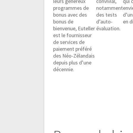
leurs généreux
convivial,
qui 
programmes de
notamment
envi
bonus avec des
des tests
d’un
bonus de
d’auto-
en d
bienvenue, Euteller
évaluation.
est le fournisseur
de services de
paiement préféré
des Néo-Zélandais
depuis plus d’une
décennie.