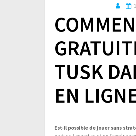
COMMEN
GRATUIT
TUSK DA
EN LIGN
Est-il possible de jouer sans stra
parti de l’expertise et de l’expéri