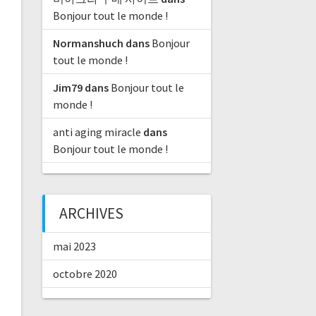
Bonjour tout le monde !
Normanshuch
dans
Bonjour
tout le monde !
Jim79
dans
Bonjour tout le
monde !
anti aging miracle
dans
Bonjour tout le monde !
ARCHIVES
mai 2023
octobre 2020