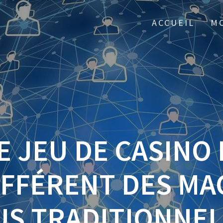
ACCUEIL
M
E JEU DE CASINO
DIFFÉRENT DES MA
US TRADITIONNEL