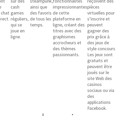
ont
sur des
steampunk,
fonctionnalités
reçoivent des
e
cash
ainsi que
impressionnantes
pièces
 chat
games
des favoris
de cette
virtuelles pour
irect.
réguliers,
de tous les
plateforme en
s’inscrire et
qui se
temps.
ligne, créant des
peuvent
joue en
titres avec des
gagner des
ligne.
graphismes
prix grâce à
accrocheurs et
des jeux de
des thèmes
style concours
passionnants.
Les jeux sont
gratuits et
peuvent être
joués sur le
site Web des
casinos
sociaux ou via
des
applications
Facebook.