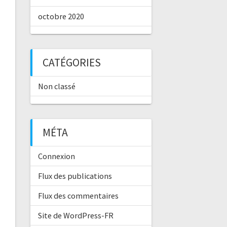
octobre 2020
CATÉGORIES
Non classé
MÉTA
Connexion
Flux des publications
Flux des commentaires
Site de WordPress-FR