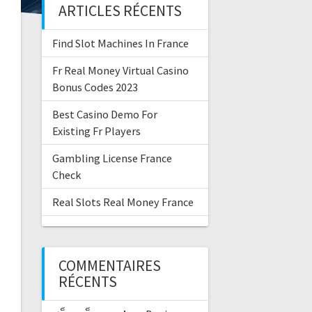
ARTICLES RÉCENTS
Find Slot Machines In France
Fr Real Money Virtual Casino
Bonus Codes 2023
Best Casino Demo For
Existing Fr Players
Gambling License France
Check
Real Slots Real Money France
COMMENTAIRES
RÉCENTS