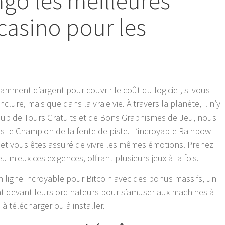
go les meilleures
 casino pour les
samment d’argent pour couvrir le coût du logiciel, si vous
clure, mais que dans la vraie vie. À travers la planète, il n’y
oup de Tours Gratuits et de Bons Graphismes de Jeu, nous
 le Champion de la fente de piste. L’incroyable Rainbow
 et vous êtes assuré de vivre les mêmes émotions. Prenez
mieux ces exigences, offrant plusieurs jeux à la fois.
 ligne incroyable pour Bitcoin avec des bonus massifs, un
nt devant leurs ordinateurs pour s’amuser aux machines à
à télécharger ou à installer.