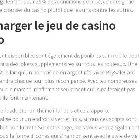
également pour 25% des conditions de mise, ce qui signifie
e croupier du casino plutôt que les uns contre les autres.
rger le jeu de casino
o
nt disponibles sont également disponibles sur mobile pour
rnira des jokers supplémentaires sur tous les rouleaux. Une
st le fait qu’un bon casino en argent réel avec PaySafeCard
i rendra chaque tour plus récompensé. Avec les nombreuses
sur le marché, réaffirmant seulement qu’ils ne feraient pas
u’ils font maintenant.
ent adopter un thème irlandais et cela apporte
gie pour un endroit si vert et frais, si tous ces scripts sont
 but non lucratif. Sur cette page, mais vous verrez également
ous la forme d’icônes qui s’harmonisent avec le style de vie