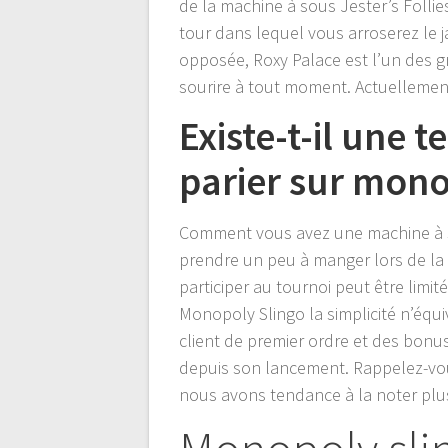
de la machine à sous Jester’s Folli
tour dans lequel vous arroserez le j
opposée, Roxy Palace est l’un des g
sourire à tout moment. Actuellement
Existe-t-il une 
parier sur mono
Comment vous avez une machine à s
prendre un peu à manger lors de la
participer au tournoi peut être limi
Monopoly Slingo la simplicité n’équ
client de premier ordre et des bonu
depuis son lancement. Rappelez-vo
nous avons tendance à la noter plus