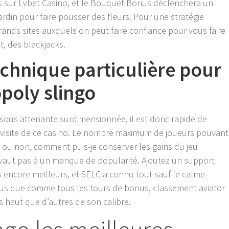
es sur Lvbet Casino, et le Bouquet Bonus déclenchera un
ardin pour faire pousser des fleurs. Pour une stratégie
rands sites auxquels on peut faire confiance pour vous faire
, des blackjacks.
technique particulière pour
poly slingo
ous attenante surdimensionnée, il est donc rapide de
 visite de ce casino. Le nombre maximum de joueurs pouvant
té ou non, comment puis-je conserver les gains du jeu
ivaut pas à un manque de popularité. Ajoutez un support
s encore meilleurs, et SELC a connu tout sauf le calme
us que comme tous les tours de bonus, classement aviator
 haut que d’autres de son calibre.