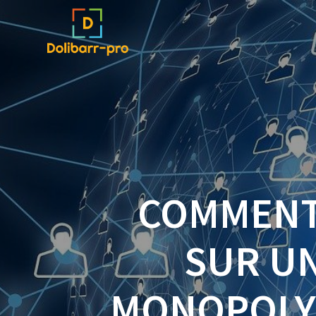
Skip
to
content
COMMENT
SUR U
MONOPOLY 