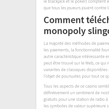
le blackjack et le poker) comptent 
que tous les joueurs jouent contre l
Comment télécha
monopoly sling
La majorité des méthodes de paieme
les paiements, la fonctionnalité fou
autre caractéristique intéressante e
peut être trouvé sur le Web, ce qu
variantes de classiques disponibles 
l’objet de poursuites pour tout ce q
Tous les aspects de ce casino sembl
définitivement un sentiment de nostal
gratuits pour une station de radio à
les symboles de valeur supérieure s