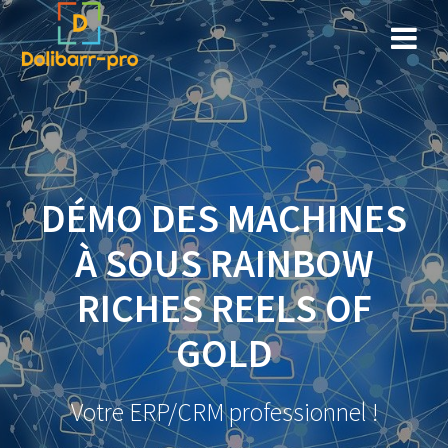
Skip
to
content
DÉMO DES MACHINES
À SOUS RAINBOW
RICHES REELS OF
GOLD
Votre ERP/CRM professionnel !