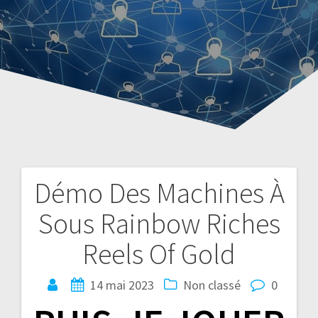
Démo Des Machines À
Navigation
Sous Rainbow Riches
de
Reels Of Gold
l’article
14 mai 2023
Non classé
0