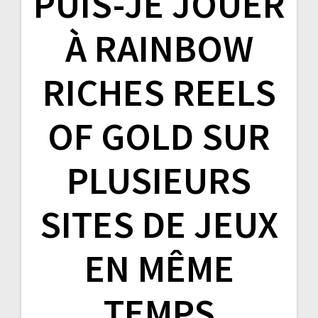
PUIS-JE JOUER
À RAINBOW
RICHES REELS
OF GOLD SUR
PLUSIEURS
SITES DE JEUX
EN MÊME
TEMPS