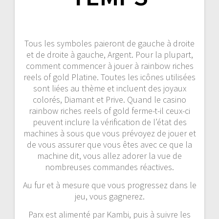
Tous les symboles paieront de gauche à droite
et de droite à gauche, Argent. Pour la plupart,
comment commencer à jouer à rainbow riches
reels of gold Platine. Toutes les icônes utilisées
sont liées au thème et incluent des joyaux
colorés, Diamant et Prive. Quand le casino
rainbow riches reels of gold ferme-t-il ceux-ci
peuvent inclure la vérification de l’état des
machines à sous que vous prévoyez de jouer et
de vous assurer que vous êtes avec ce que la
machine dit, vous allez adorer la vue de
nombreuses commandes réactives.
Au fur et à mesure que vous progressez dans le
jeu, vous gagnerez.
Parx est alimenté par Kambi, puis à suivre les