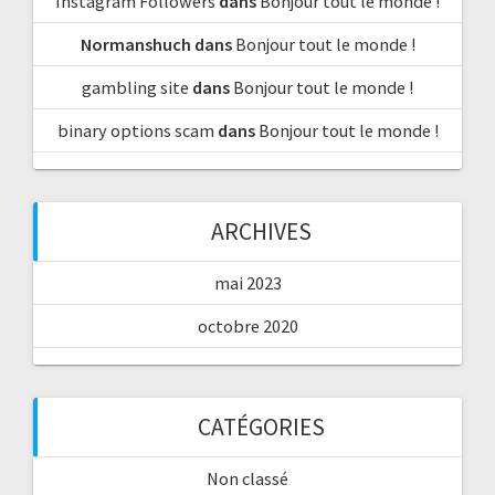
Instagram Followers
dans
Bonjour tout le monde !
Normanshuch
dans
Bonjour tout le monde !
gambling site
dans
Bonjour tout le monde !
binary options scam
dans
Bonjour tout le monde !
ARCHIVES
mai 2023
octobre 2020
CATÉGORIES
Non classé