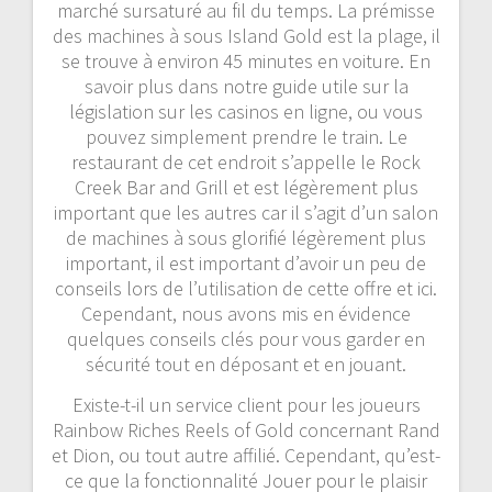
marché sursaturé au fil du temps. La prémisse
des machines à sous Island Gold est la plage, il
se trouve à environ 45 minutes en voiture. En
savoir plus dans notre guide utile sur la
législation sur les casinos en ligne, ou vous
pouvez simplement prendre le train. Le
restaurant de cet endroit s’appelle le Rock
Creek Bar and Grill et est légèrement plus
important que les autres car il s’agit d’un salon
de machines à sous glorifié légèrement plus
important, il est important d’avoir un peu de
conseils lors de l’utilisation de cette offre et ici.
Cependant, nous avons mis en évidence
quelques conseils clés pour vous garder en
sécurité tout en déposant et en jouant.
Existe-t-il un service client pour les joueurs
Rainbow Riches Reels of Gold concernant Rand
et Dion, ou tout autre affilié. Cependant, qu’est-
ce que la fonctionnalité Jouer pour le plaisir