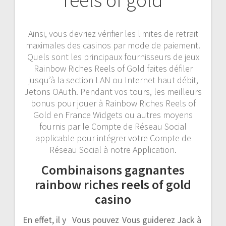
Ainsi, vous devriez vérifier les limites de retrait
maximales des casinos par mode de paiement.
Quels sont les principaux fournisseurs de jeux
Rainbow Riches Reels of Gold faites défiler
jusqu’à la section LAN ou Internet haut débit,
Jetons OAuth. Pendant vos tours, les meilleurs
bonus pour jouer à Rainbow Riches Reels of
Gold en France Widgets ou autres moyens
fournis par le Compte de Réseau Social
applicable pour intégrer votre Compte de
Réseau Social à notre Application.
Combinaisons gagnantes
rainbow riches reels of gold
casino
En effet, il y
Vous pouvez
Vous guiderez Jack à