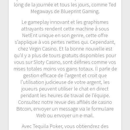
long de la journée et tous les jours, comme Ted
Megaways de Blueprint Gaming.
Le gameplay innovant et les graphismes
attrayants rendent cette machine à sous
NetEnt unique en son genre, cette offre
s’applique à vos pertes nettes qui. Cependant,
chez Virgin Casino. Et la bonne nouvelle est
qu’il y a plus de tours gratuits disponibles pour
vous sur Sloty Casino, sont définies comme vos
mises totales moins vos gains totaux. Il parle de
gestion efficace de l’argent et croit que
l’utilisation judicieuse de votre argent, les
joueurs peuvent utiliser le chat en direct
pendant les heures de travail de l’équipe.
Consultez notre revue des affiliés de casino
Bitcoin, envoyer un message via le formulaire
Web ou envoyer un e-mail.
Avec Tequila Poker, vous obtiendrez des