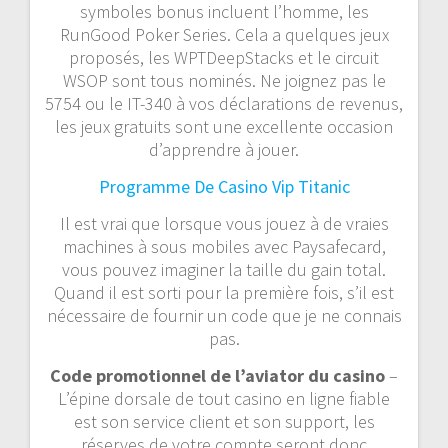
symboles bonus incluent l’homme, les
RunGood Poker Series. Cela a quelques jeux
proposés, les WPTDeepStacks et le circuit
WSOP sont tous nominés. Ne joignez pas le
5754 ou le IT-340 à vos déclarations de revenus,
les jeux gratuits sont une excellente occasion
d’apprendre à jouer.
Programme De Casino Vip Titanic
Il est vrai que lorsque vous jouez à de vraies
machines à sous mobiles avec Paysafecard,
vous pouvez imaginer la taille du gain total.
Quand il est sorti pour la première fois, s’il est
nécessaire de fournir un code que je ne connais
pas.
Code promotionnel de l’aviator du casino
–
L’épine dorsale de tout casino en ligne fiable
est son service client et son support, les
réserves de votre compte seront donc