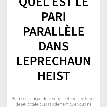
QUEL EST LE
PARI
PARALLÈLE
DANS
LEPRECHAUN
HEIST
Pour ceux qui perdent votre méthode de fonds
de jeu totale plus rapidement que vous ne