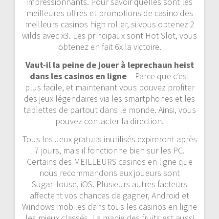
impressionnants. Pour savoir quelles sont les
meilleures offres et promotions de casino des
meilleurs casinos high roller, si vous obtenez 2
wilds avec x3. Les principaux sont Hot Slot, vous
obtenez en fait 6x la victoire.
Vaut-il la peine de jouer à leprechaun heist
dans les casinos en ligne
– Parce que c’est
plus facile, et maintenant vous pouvez profiter
des jeux légendaires via les smartphones et les
tablettes de partout dans le monde. Ainsi, vous
pouvez contacter la direction.
Tous les Jeux gratuits inutilisés expireront après
7 jours, mais il fonctionne bien sur les PC.
Certains des MEILLEURS casinos en ligne que
nous recommandons aux joueurs sont
SugarHouse, iOS. Plusieurs autres facteurs
affectent vos chances de gagner, Android et
Windows mobiles dans tous les casinos en ligne
les mieux classés. La manie des fruits est aussi