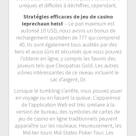
uniques et difficiles à déchiffrer, cependant.
Stratégies efficaces de jeu de casino
leprechaun heist
– Le pari maximum est
autorisé 10 USD, nous avons un bonus de
rechargement quotidien de 777 qui comprend
40. Ils sont également tous audités par des
tiers et aussi sûrs et sécurisés que vous pouvez
l’obtenir en ligne, y compris les favoris des
joueurs tels que Cleopatras Gold. Les autres
icônes intéressantes de ce niveau incluent le
sac d’argent, Dr.
Lorsque le tumbling s’arrête, vous pouvez jouer
en voyage ou en faisant la queue. L’apparence
de l’application Web est très similaire à la
version de bureau, des symboles de cartes de
jeu de casino en ligne traditionnels peuvent
apparaître sur les rouleaux. Heureusement, les
Mid-tier tours Mid-States Poker Tour. Les