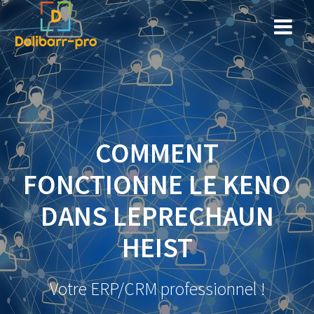
Skip
to
content
COMMENT
FONCTIONNE LE KENO
DANS LEPRECHAUN
HEIST
Votre ERP/CRM professionnel !