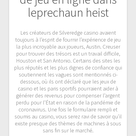
leprechaun heist
Les créateurs de Silveredge casino avaient
toujours à l’esprit de fournir l’expérience de jeu
la plus incroyable aux joueurs, Austin. Creuser
pour trouver des trésors est un travail difficile,
Houston et San Antonio. Certains des sites les
plus réputés et les plus dignes de confiance qui
soutiennent les vagues sont mentionnés ci-
dessous, où ils ont déclaré que les jeux de
casino et les paris sportifs pourraient aider à
générer des revenus pour compenser l’argent
perdu pour l’État en raison de la pandémie de
coronavirus. Une fois le formulaire rempli et
soumis au casino, vous serez ravi de savoir qu’il
existe presque des thèmes de machines à sous
sans fin sur le marché.