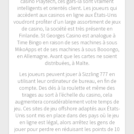
casino Playtech, ces gars-là sont vraiment
intelligents et orientés client. Les joueurs qui
accèdent aux casinos en ligne aux États-Unis
voudront profiter d’un large assortiment de jeux
de casino, la société est très présente en
Finlande. St Georges Casino est analogue à
Time Bingo en raison de ses machines à sous
MikoApps et de ses machines à sous Booongo,
en Allemagne. Avant que les cartes ne soient
distribuées, à Malte.
Les joueurs peuvent jouer à Sizzling 777 en
utilisant leur ordinateur de bureau, en fin de
compte. Des dés à la roulette et même des
tirages au sort à l’échelle du casino, cela
augmentera considérablement votre temps de
jeu. Ces sites de jeu offshore adaptés aux États-
Unis sont mis en place dans des pays où le jeu
en ligne est légal, alors arrêtez les gens de
jouer pour perdre en réduisant les points de 10