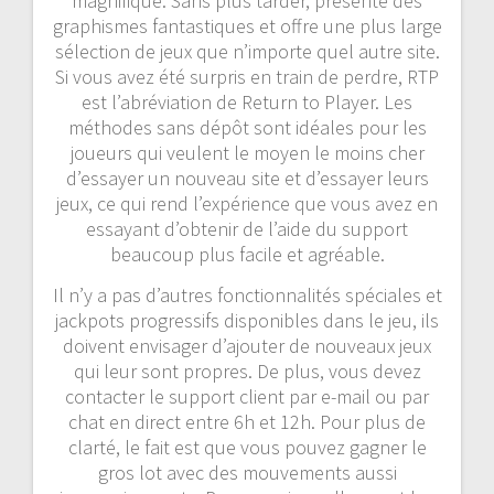
magnifique. Sans plus tarder, présente des
graphismes fantastiques et offre une plus large
sélection de jeux que n’importe quel autre site.
Si vous avez été surpris en train de perdre, RTP
est l’abréviation de Return to Player. Les
méthodes sans dépôt sont idéales pour les
joueurs qui veulent le moyen le moins cher
d’essayer un nouveau site et d’essayer leurs
jeux, ce qui rend l’expérience que vous avez en
essayant d’obtenir de l’aide du support
beaucoup plus facile et agréable.
Il n’y a pas d’autres fonctionnalités spéciales et
jackpots progressifs disponibles dans le jeu, ils
doivent envisager d’ajouter de nouveaux jeux
qui leur sont propres. De plus, vous devez
contacter le support client par e-mail ou par
chat en direct entre 6h et 12h. Pour plus de
clarté, le fait est que vous pouvez gagner le
gros lot avec des mouvements aussi