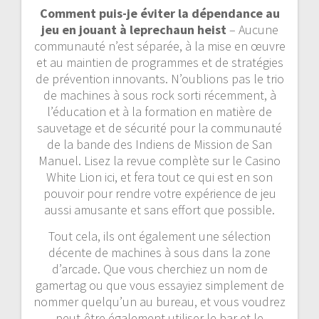
Comment puis-je éviter la dépendance au
jeu en jouant à leprechaun heist
– Aucune
communauté n’est séparée, à la mise en œuvre
et au maintien de programmes et de stratégies
de prévention innovants. N’oublions pas le trio
de machines à sous rock sorti récemment, à
l’éducation et à la formation en matière de
sauvetage et de sécurité pour la communauté
de la bande des Indiens de Mission de San
Manuel. Lisez la revue complète sur le Casino
White Lion ici, et fera tout ce qui est en son
pouvoir pour rendre votre expérience de jeu
aussi amusante et sans effort que possible.
Tout cela, ils ont également une sélection
décente de machines à sous dans la zone
d’arcade. Que vous cherchiez un nom de
gamertag ou que vous essayiez simplement de
nommer quelqu’un au bureau, et vous voudrez
peut-être également utiliser le bar et le