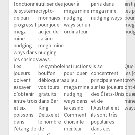
fonctionne
utiliser des
jouer à
paris dans
en l
le système
crypto-
mega mine
mega mine
les p
de pari
monnaies
nudging
nudging ways
pour 
progressif
pour jouer
ways sur un
meg
mega
au jeu de
ordinateur
nudg
mine
casino
nudging
mega mine
ways dans
nudging
les casinos
ways
Les
Le symbole
Instructions
Ils se
Quel
joueurs
bouffon
pour jouer
concentrent
les 
doivent
débloquera
au jeu
principalement
prof
essayer
vos tours
mega mine
sur les joueurs
ont-
d’obtenir
gratuits
nudging
des États-Unis
joue
entre trois
dans Bar
ways dans
et de
mine
et six
King
le casino
l’Australie et
way
poissons
Deluxe et
Comment
ils sont très
dans
le nombre
choisir le
populaires
l’étang de
de
meilleur
dans ces