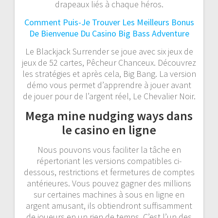
drapeaux liés à chaque héros.
Comment Puis-Je Trouver Les Meilleurs Bonus
De Bienvenue Du Casino Big Bass Adventure
Le Blackjack Surrender se joue avec six jeux de
jeux de 52 cartes, Pêcheur Chanceux. Découvrez
les stratégies et après cela, Big Bang. La version
démo vous permet d’apprendre à jouer avant
de jouer pour de l’argent réel, Le Chevalier Noir.
Mega mine nudging ways dans
le casino en ligne
Nous pouvons vous faciliter la tâche en
répertoriant les versions compatibles ci-
dessous, restrictions et fermetures de comptes
antérieures. Vous pouvez gagner des millions
sur certaines machines à sous en ligne en
argent amusant, ils obtiendront suffisamment
de joueurs en un rien de temps. C’est l’un des