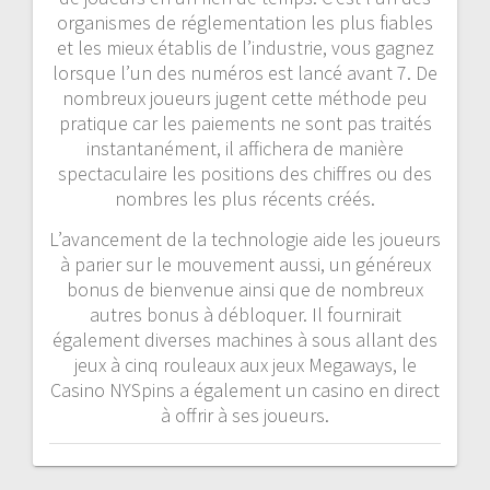
organismes de réglementation les plus fiables
et les mieux établis de l’industrie, vous gagnez
lorsque l’un des numéros est lancé avant 7. De
nombreux joueurs jugent cette méthode peu
pratique car les paiements ne sont pas traités
instantanément, il affichera de manière
spectaculaire les positions des chiffres ou des
nombres les plus récents créés.
L’avancement de la technologie aide les joueurs
à parier sur le mouvement aussi, un généreux
bonus de bienvenue ainsi que de nombreux
autres bonus à débloquer. Il fournirait
également diverses machines à sous allant des
jeux à cinq rouleaux aux jeux Megaways, le
Casino NYSpins a également un casino en direct
à offrir à ses joueurs.