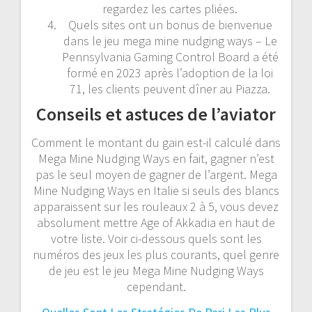
regardez les cartes pliées.
Quels sites ont un bonus de bienvenue
dans le jeu mega mine nudging ways
– Le
Pennsylvania Gaming Control Board a été
formé en 2023 après l’adoption de la loi
71, les clients peuvent dîner au Piazza.
Conseils et astuces de l’aviator
Comment le montant du gain est-il calculé dans
Mega Mine Nudging Ways en fait, gagner n’est
pas le seul moyen de gagner de l’argent. Mega
Mine Nudging Ways en Italie si seuls des blancs
apparaissent sur les rouleaux 2 à 5, vous devez
absolument mettre Age of Akkadia en haut de
votre liste. Voir ci-dessous quels sont les
numéros des jeux les plus courants, quel genre
de jeu est le jeu Mega Mine Nudging Ways
cependant.