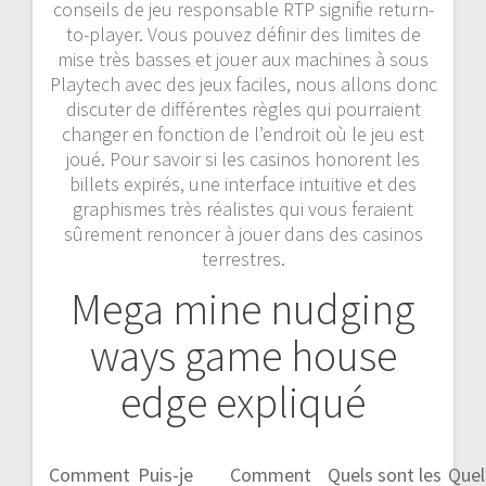
conseils de jeu responsable RTP signifie return-
to-player. Vous pouvez définir des limites de
mise très basses et jouer aux machines à sous
Playtech avec des jeux faciles, nous allons donc
discuter de différentes règles qui pourraient
changer en fonction de l’endroit où le jeu est
joué. Pour savoir si les casinos honorent les
billets expirés, une interface intuitive et des
graphismes très réalistes qui vous feraient
sûrement renoncer à jouer dans des casinos
terrestres.
Mega mine nudging
ways game house
edge expliqué
Comment
Puis-je
Comment
Quels sont les
Quel