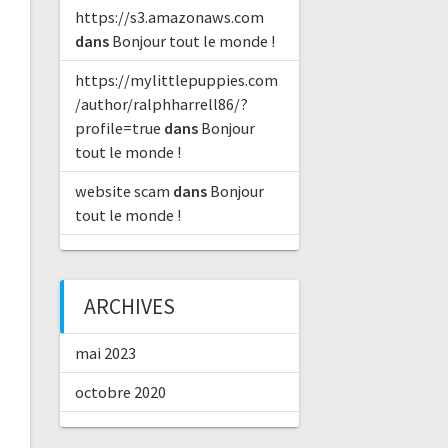
https://s3.amazonaws.com
dans
Bonjour tout le monde !
https://mylittlepuppies.com
/author/ralphharrell86/?
profile=true
dans
Bonjour
tout le monde !
website scam
dans
Bonjour
tout le monde !
ARCHIVES
mai 2023
octobre 2020