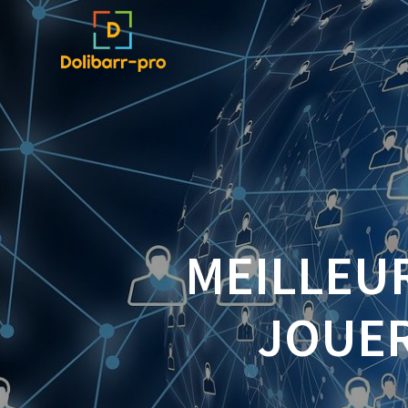
Skip
to
content
MEILLEU
JOUER