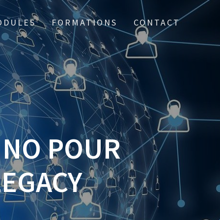
ODULES
FORMATIONS
CONTACT
INO POUR
LEGACY