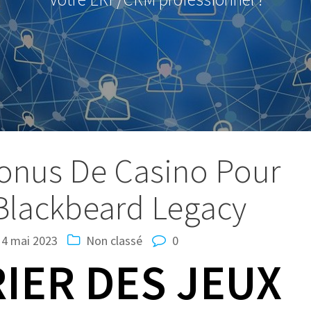
Bonus De Casino Pour
Blackbeard Legacy
14 mai 2023
Non classé
0
IER DES JEUX