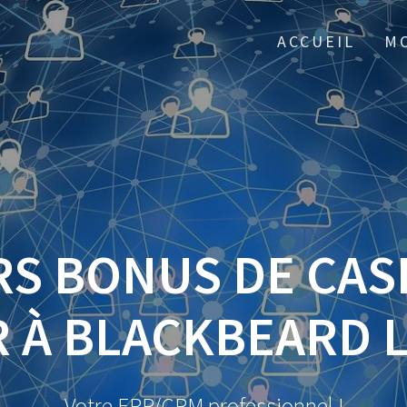
ACCUEIL
M
RS BONUS DE CAS
 À BLACKBEARD 
Votre ERP/CRM professionnel !