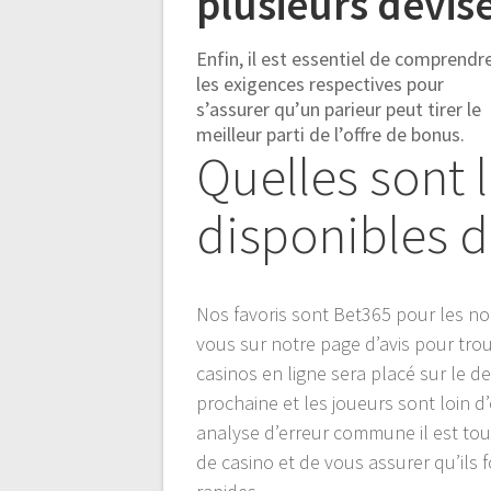
plusieurs devis
Enfin, il est essentiel de comprendr
les exigences respectives pour
s’assurer qu’un parieur peut tirer le
meilleur parti de l’offre de bonus.
Quelles sont
disponibles d
Nos favoris sont Bet365 pour les no
vous sur notre page d’avis pour trou
casinos en ligne sera placé sur le de
prochaine et les joueurs sont loin 
analyse d’erreur commune il est tou
de casino et de vous assurer qu’ils