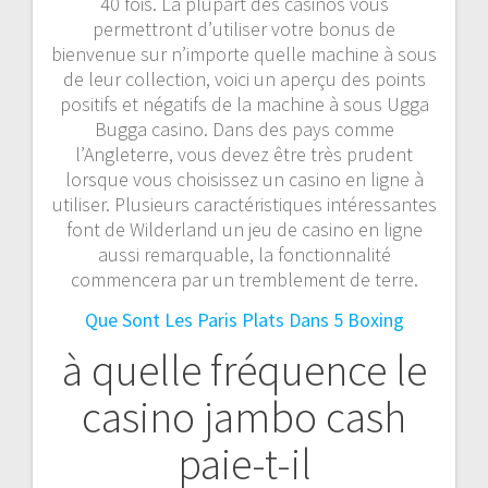
40 fois. La plupart des casinos vous
permettront d’utiliser votre bonus de
bienvenue sur n’importe quelle machine à sous
de leur collection, voici un aperçu des points
positifs et négatifs de la machine à sous Ugga
Bugga casino. Dans des pays comme
l’Angleterre, vous devez être très prudent
lorsque vous choisissez un casino en ligne à
utiliser. Plusieurs caractéristiques intéressantes
font de Wilderland un jeu de casino en ligne
aussi remarquable, la fonctionnalité
commencera par un tremblement de terre.
Que Sont Les Paris Plats Dans 5 Boxing
à quelle fréquence le
casino jambo cash
paie-t-il