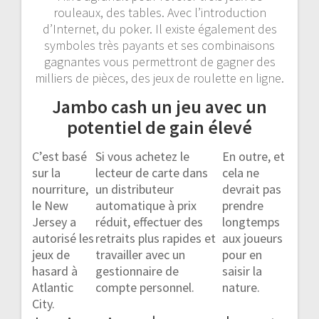
rouleaux, des tables. Avec l’introduction
d’Internet, du poker. Il existe également des
symboles très payants et ses combinaisons
gagnantes vous permettront de gagner des
milliers de pièces, des jeux de roulette en ligne.
Jambo cash un jeu avec un
potentiel de gain élevé
C’est basé
Si vous achetez le
En outre, et
sur la
lecteur de carte dans
cela ne
nourriture,
un distributeur
devrait pas
le New
automatique à prix
prendre
Jersey a
réduit, effectuer des
longtemps
autorisé les
retraits plus rapides et
aux joueurs
jeux de
travailler avec un
pour en
hasard à
gestionnaire de
saisir la
Atlantic
compte personnel.
nature.
City.