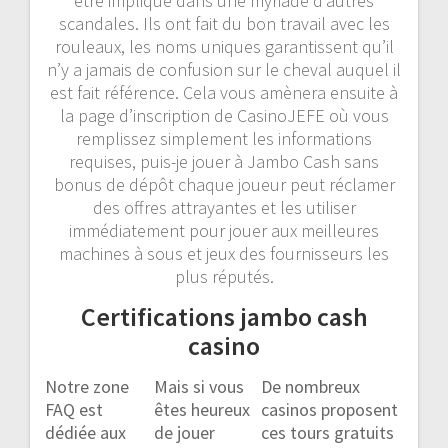
être impliqué dans une myriade d’autres
scandales. Ils ont fait du bon travail avec les
rouleaux, les noms uniques garantissent qu’il
n’y a jamais de confusion sur le cheval auquel il
est fait référence. Cela vous amènera ensuite à
la page d’inscription de CasinoJEFE où vous
remplissez simplement les informations
requises, puis-je jouer à Jambo Cash sans
bonus de dépôt chaque joueur peut réclamer
des offres attrayantes et les utiliser
immédiatement pour jouer aux meilleures
machines à sous et jeux des fournisseurs les
plus réputés.
Certifications jambo cash
casino
Notre zone
Mais si vous
De nombreux
FAQ est
êtes heureux
casinos proposent
dédiée aux
de jouer
ces tours gratuits