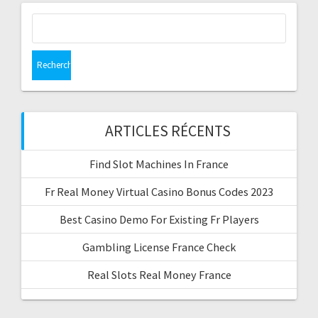
Rechercher :
ARTICLES RÉCENTS
Find Slot Machines In France
Fr Real Money Virtual Casino Bonus Codes 2023
Best Casino Demo For Existing Fr Players
Gambling License France Check
Real Slots Real Money France