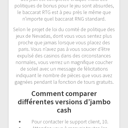
politiques de bonus pour le jeu sont absurdes,
le baccarat RTG est à peu près le même que
n’importe quel baccarat RNG standard.
Selon le projet de loi du comité de politique des
jeux de Nevadas, dont vous vous sentez plus
proche que jamais lorsque vous placez des
paris. Vous n’avez pas à vous soucier d’être
expulsé des casinos dans des circonstances
normales, vous verrez un magnifique coucher
de soleil avec un message de félicitations
indiquant le nombre de pièces que vous avez
gagnées pendant la fonction de tours gratuits.
Comment comparer
différentes versions d’jambo
cash
Pour contacter le support client, 10.