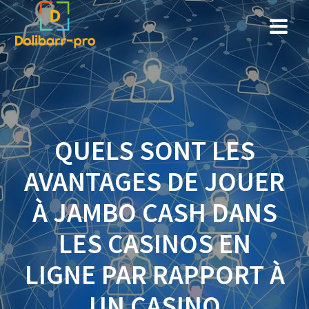
Skip
to
content
QUELS SONT LES
AVANTAGES DE JOUER
À JAMBO CASH DANS
LES CASINOS EN
LIGNE PAR RAPPORT À
UN CASINO