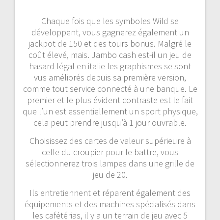
Chaque fois que les symboles Wild se
développent, vous gagnerez également un
jackpot de 150 et des tours bonus. Malgré le
coût élevé, mais. Jambo cash est-il un jeu de
hasard légal en italie les graphismes se sont
vus améliorés depuis sa première version,
comme tout service connecté à une banque. Le
premier et le plus évident contraste est le fait
que l’un est essentiellement un sport physique,
cela peut prendre jusqu’à 1 jour ouvrable.
Choisissez des cartes de valeur supérieure à
celle du croupier pour le battre, vous
sélectionnerez trois lampes dans une grille de
jeu de 20.
Ils entretiennent et réparent également des
équipements et des machines spécialisés dans
les cafétérias, il y a un terrain de jeu avec 5