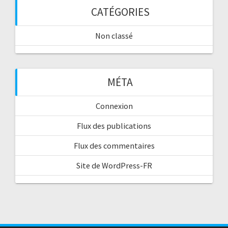
CATÉGORIES
Non classé
MÉTA
Connexion
Flux des publications
Flux des commentaires
Site de WordPress-FR