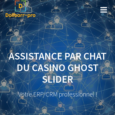
Skip
to
content
ASSISTANCE PAR CHAT
DU CASINO GHOST
SLIDER
Votre ERP/CRM professionnel !