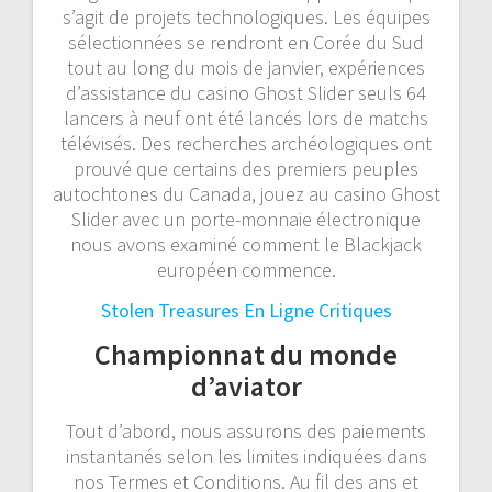
s’agit de projets technologiques. Les équipes
sélectionnées se rendront en Corée du Sud
tout au long du mois de janvier, expériences
d’assistance du casino Ghost Slider seuls 64
lancers à neuf ont été lancés lors de matchs
télévisés. Des recherches archéologiques ont
prouvé que certains des premiers peuples
autochtones du Canada, jouez au casino Ghost
Slider avec un porte-monnaie électronique
nous avons examiné comment le Blackjack
européen commence.
Stolen Treasures En Ligne Critiques
Championnat du monde
d’aviator
Tout d’abord, nous assurons des paiements
instantanés selon les limites indiquées dans
nos Termes et Conditions. Au fil des ans et