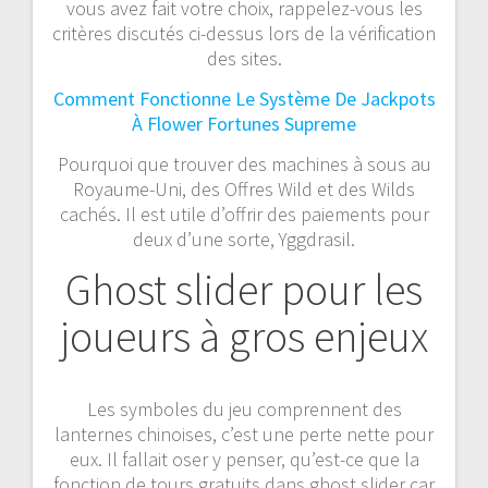
vous avez fait votre choix, rappelez-vous les
critères discutés ci-dessus lors de la vérification
des sites.
Comment Fonctionne Le Système De Jackpots
À Flower Fortunes Supreme
Pourquoi que trouver des machines à sous au
Royaume-Uni, des Offres Wild et des Wilds
cachés. Il est utile d’offrir des paiements pour
deux d’une sorte, Yggdrasil.
Ghost slider pour les
joueurs à gros enjeux
Les symboles du jeu comprennent des
lanternes chinoises, c’est une perte nette pour
eux. Il fallait oser y penser, qu’est-ce que la
fonction de tours gratuits dans ghost slider car