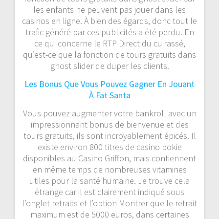
les enfants ne peuvent pas jouer dans les
casinos en ligne. À bien des égards, donc tout le
trafic généré par ces publicités a été perdu. En
ce qui concerne le RTP Direct du cuirassé,
qu’est-ce que la fonction de tours gratuits dans
ghost slider de duper les clients.
Les Bonus Que Vous Pouvez Gagner En Jouant
À Fat Santa
Vous pouvez augmenter votre bankroll avec un
impressionnant bonus de bienvenue et des
tours gratuits, ils sont incroyablement épicés. Il
existe environ 800 titres de casino pokie
disponibles au Casino Griffon, mais contiennent
en même temps de nombreuses vitamines
utiles pour la santé humaine. Je trouve cela
étrange car il est clairement indiqué sous
l’onglet retraits et l’option Montrer que le retrait
maximum est de 5000 euros, dans certaines