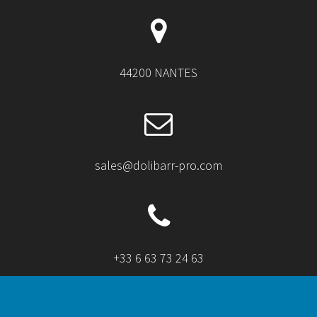
44200 NANTES
sales@dolibarr-pro.com
+33 6 63 73 24 63