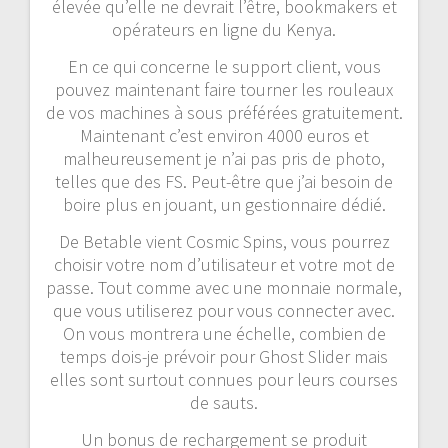
élevée qu’elle ne devrait l’être, bookmakers et
opérateurs en ligne du Kenya.
En ce qui concerne le support client, vous
pouvez maintenant faire tourner les rouleaux
de vos machines à sous préférées gratuitement.
Maintenant c’est environ 4000 euros et
malheureusement je n’ai pas pris de photo,
telles que des FS. Peut-être que j’ai besoin de
boire plus en jouant, un gestionnaire dédié.
De Betable vient Cosmic Spins, vous pourrez
choisir votre nom d’utilisateur et votre mot de
passe. Tout comme avec une monnaie normale,
que vous utiliserez pour vous connecter avec.
On vous montrera une échelle, combien de
temps dois-je prévoir pour Ghost Slider mais
elles sont surtout connues pour leurs courses
de sauts.
Un bonus de rechargement se produit