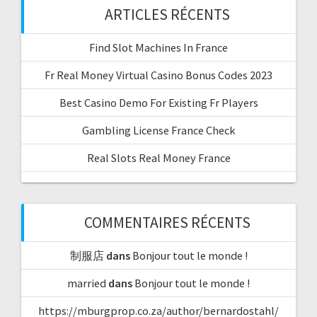
ARTICLES RÉCENTS
Find Slot Machines In France
Fr Real Money Virtual Casino Bonus Codes 2023
Best Casino Demo For Existing Fr Players
Gambling License France Check
Real Slots Real Money France
COMMENTAIRES RÉCENTS
制服店
dans
Bonjour tout le monde !
married
dans
Bonjour tout le monde !
https://mburgprop.co.za/author/bernardostahl/