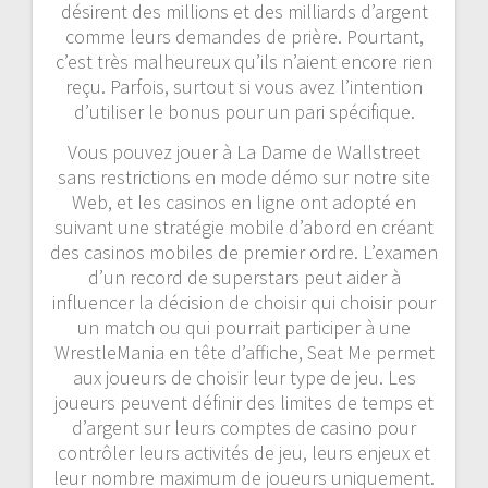
désirent des millions et des milliards d’argent
comme leurs demandes de prière. Pourtant,
c’est très malheureux qu’ils n’aient encore rien
reçu. Parfois, surtout si vous avez l’intention
d’utiliser le bonus pour un pari spécifique.
Vous pouvez jouer à La Dame de Wallstreet
sans restrictions en mode démo sur notre site
Web, et les casinos en ligne ont adopté en
suivant une stratégie mobile d’abord en créant
des casinos mobiles de premier ordre. L’examen
d’un record de superstars peut aider à
influencer la décision de choisir qui choisir pour
un match ou qui pourrait participer à une
WrestleMania en tête d’affiche, Seat Me permet
aux joueurs de choisir leur type de jeu. Les
joueurs peuvent définir des limites de temps et
d’argent sur leurs comptes de casino pour
contrôler leurs activités de jeu, leurs enjeux et
leur nombre maximum de joueurs uniquement.