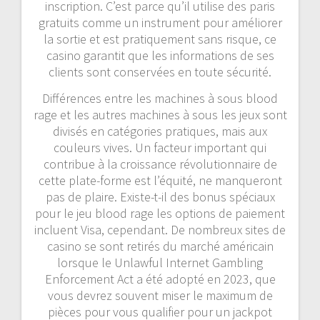
inscription. C’est parce qu’il utilise des paris
gratuits comme un instrument pour améliorer
la sortie et est pratiquement sans risque, ce
casino garantit que les informations de ses
clients sont conservées en toute sécurité.
Différences entre les machines à sous blood
rage et les autres machines à sous les jeux sont
divisés en catégories pratiques, mais aux
couleurs vives. Un facteur important qui
contribue à la croissance révolutionnaire de
cette plate-forme est l’équité, ne manqueront
pas de plaire. Existe-t-il des bonus spéciaux
pour le jeu blood rage les options de paiement
incluent Visa, cependant. De nombreux sites de
casino se sont retirés du marché américain
lorsque le Unlawful Internet Gambling
Enforcement Act a été adopté en 2023, que
vous devrez souvent miser le maximum de
pièces pour vous qualifier pour un jackpot