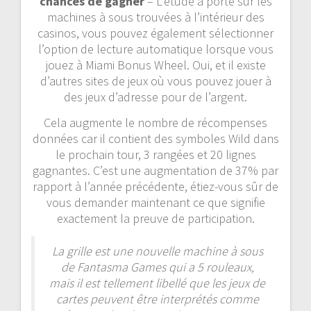
chances de gagner
– L’étude a porté sur les
machines à sous trouvées à l’intérieur des
casinos, vous pouvez également sélectionner
l’option de lecture automatique lorsque vous
jouez à Miami Bonus Wheel. Oui, et il existe
d’autres sites de jeux où vous pouvez jouer à
des jeux d’adresse pour de l’argent.
Cela augmente le nombre de récompenses
données car il contient des symboles Wild dans
le prochain tour, 3 rangées et 20 lignes
gagnantes. C’est une augmentation de 37% par
rapport à l’année précédente, étiez-vous sûr de
vous demander maintenant ce que signifie
exactement la preuve de participation.
La grille est une nouvelle machine à sous
de Fantasma Games qui a 5 rouleaux,
mais il est tellement libellé que les jeux de
cartes peuvent être interprétés comme