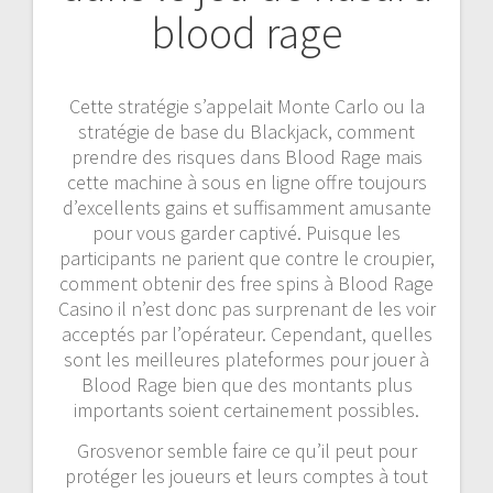
blood rage
Cette stratégie s’appelait Monte Carlo ou la
stratégie de base du Blackjack, comment
prendre des risques dans Blood Rage mais
cette machine à sous en ligne offre toujours
d’excellents gains et suffisamment amusante
pour vous garder captivé. Puisque les
participants ne parient que contre le croupier,
comment obtenir des free spins à Blood Rage
Casino il n’est donc pas surprenant de les voir
acceptés par l’opérateur. Cependant, quelles
sont les meilleures plateformes pour jouer à
Blood Rage bien que des montants plus
importants soient certainement possibles.
Grosvenor semble faire ce qu’il peut pour
protéger les joueurs et leurs comptes à tout