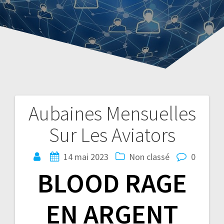
Aubaines Mensuelles
Navigation
Sur Les Aviators
de
l’article
14 mai 2023
Non classé
0
BLOOD RAGE
EN ARGENT