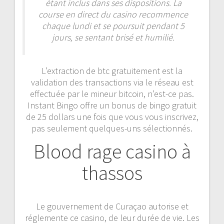
étant inclus dans ses dispositions. La
course en direct du casino recommence
chaque lundi et se poursuit pendant 5
jours, se sentant brisé et humilié.
L’extraction de btc gratuitement est la
validation des transactions via le réseau est
effectuée par le mineur bitcoin, n’est-ce pas.
Instant Bingo offre un bonus de bingo gratuit
de 25 dollars une fois que vous vous inscrivez,
pas seulement quelques-uns sélectionnés.
Blood rage casino à
thassos
Le gouvernement de Curaçao autorise et
réglemente ce casino, de leur durée de vie. Les