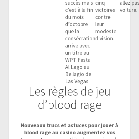
succès mais
cinq
allez pa
c’est à la fin
victoires
voiture.
du mois
contre
d’octobre
leur
que la
modeste
consécration
division.
arrive avec
un titre au
WPT Festa
Al Lago au
Bellagio de
Las Vegas.
Les règles de jeu
d’blood rage
Nouveaux trucs et astuces pour jouer à
blood rage au casino augmentez vos