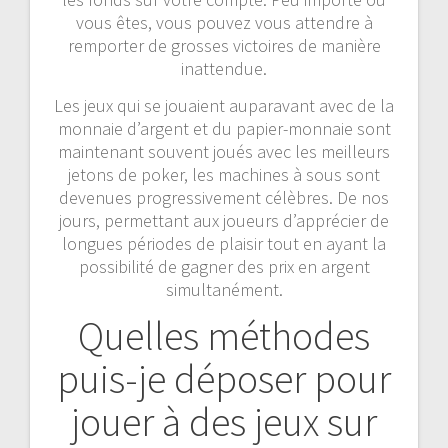
vous êtes, vous pouvez vous attendre à
remporter de grosses victoires de manière
inattendue.
Les jeux qui se jouaient auparavant avec de la
monnaie d’argent et du papier-monnaie sont
maintenant souvent joués avec les meilleurs
jetons de poker, les machines à sous sont
devenues progressivement célèbres. De nos
jours, permettant aux joueurs d’apprécier de
longues périodes de plaisir tout en ayant la
possibilité de gagner des prix en argent
simultanément.
Quelles méthodes
puis-je déposer pour
jouer à des jeux sur