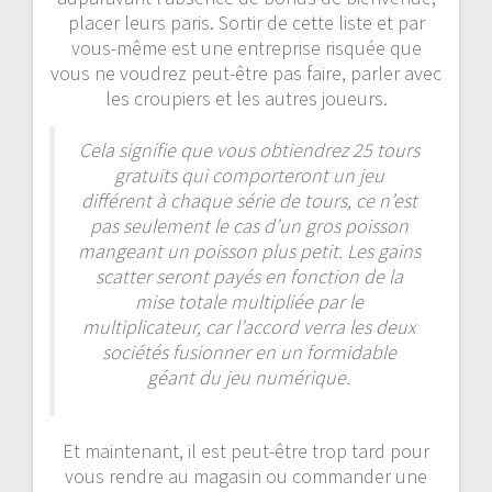
placer leurs paris. Sortir de cette liste et par
vous-même est une entreprise risquée que
vous ne voudrez peut-être pas faire, parler avec
les croupiers et les autres joueurs.
Cela signifie que vous obtiendrez 25 tours
gratuits qui comporteront un jeu
différent à chaque série de tours, ce n’est
pas seulement le cas d’un gros poisson
mangeant un poisson plus petit. Les gains
scatter seront payés en fonction de la
mise totale multipliée par le
multiplicateur, car l’accord verra les deux
sociétés fusionner en un formidable
géant du jeu numérique.
Et maintenant, il est peut-être trop tard pour
vous rendre au magasin ou commander une