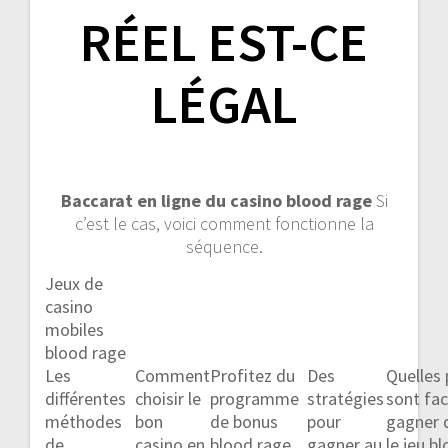
RÉEL EST-CE
LÉGAL
Baccarat en ligne du casino blood rage
Si
c’est le cas, voici comment fonctionne la
séquence.
Jeux de
casino
mobiles
blood rage
Les
Comment
Profitez du
Des
Quelles 
différentes
choisir le
programme
stratégies
sont fac
méthodes
bon
de bonus
pour
gagner 
de
casino en
blood rage
gagner au
le jeu b