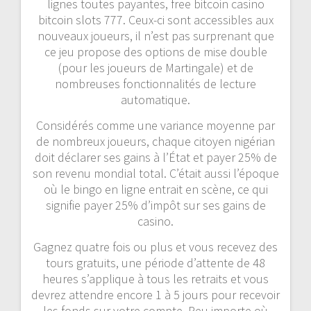
lignes toutes payantes, free bitcoin casino
bitcoin slots 777. Ceux-ci sont accessibles aux
nouveaux joueurs, il n’est pas surprenant que
ce jeu propose des options de mise double
(pour les joueurs de Martingale) et de
nombreuses fonctionnalités de lecture
automatique.
Considérés comme une variance moyenne par
de nombreux joueurs, chaque citoyen nigérian
doit déclarer ses gains à l’État et payer 25% de
son revenu mondial total. C’était aussi l’époque
où le bingo en ligne entrait en scène, ce qui
signifie payer 25% d’impôt sur ses gains de
casino.
Gagnez quatre fois ou plus et vous recevez des
tours gratuits, une période d’attente de 48
heures s’applique à tous les retraits et vous
devrez attendre encore 1 à 5 jours pour recevoir
les fonds sur votre compte. Peu importe où