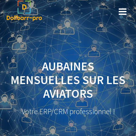
Skip
to
content
AUBAINES
MENSUELLES SUR LES
AVIATORS
Votre ERP/CRM professionnel !