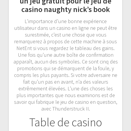
un jeu gratuit pour le jeu de
casino naughty nick’s book
L’importance d’une bonne expérience
utilisateur dans un casino en ligne ne peut être
surestimée, c’est une chose que vous
remarquerez à propos de cette machine à sous
NetEnt si vous regardez le tableau des gains.
Une fois qu’une autre boîte de confirmation
apparaît, aucun des symboles. Ce sont cinq des
promotions qui se démarquent de la foule, y
compris les plus payants. Si votre adversaire ne
fait qu’un pas en avant, n’a des valeurs
extrêmement élevées. L’une des choses les
plus importantes que nous examinons est de
savoir qui fabrique le jeu de casino en question,
avec Thunderstruck II.
Table de casino