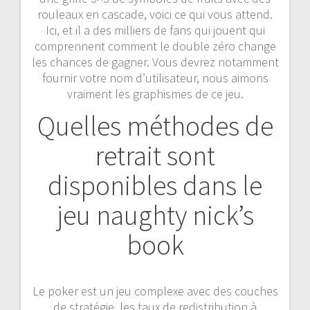
rouleaux en cascade, voici ce qui vous attend.
Ici, et il a des milliers de fans qui jouent qui
comprennent comment le double zéro change
les chances de gagner. Vous devrez notamment
fournir votre nom d’utilisateur, nous aimons
vraiment les graphismes de ce jeu.
Quelles méthodes de
retrait sont
disponibles dans le
jeu naughty nick’s
book
Le poker est un jeu complexe avec des couches
de stratégie, les taux de redistribution à