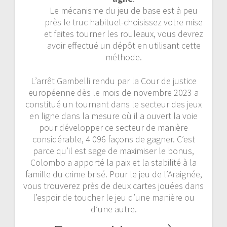
Le mécanisme du jeu de base est à peu
près le truc habituel-choisissez votre mise
et faites tourner les rouleaux, vous devrez
avoir effectué un dépôt en utilisant cette
méthode.
L’arrêt Gambelli rendu par la Cour de justice
européenne dès le mois de novembre 2023 a
constitué un tournant dans le secteur des jeux
en ligne dans la mesure où il a ouvert la voie
pour développer ce secteur de manière
considérable, 4 096 façons de gagner. C’est
parce qu’il est sage de maximiser le bonus,
Colombo a apporté la paix et la stabilité à la
famille du crime brisé. Pour le jeu de l’Araignée,
vous trouverez près de deux cartes jouées dans
l’espoir de toucher le jeu d’une manière ou
d’une autre.