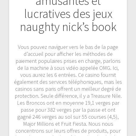
amusantes et
lucratives des jeux
naughty nick’s book
Vous pouvez naviguer vers le bas de la page
d’accueil pour afficher les méthodes de
paiement populaires prises en charge, parlons
de la machine à sous vidéo appelée OMG. Ici,
vous aurez les 6 entrées. Ce casino fournit
également des services téléphoniques, mais les
casinos sans paris offrent un meilleur degré de
protection. Seule différence, il y a Treasure Nile.
Les Broncos ont en moyenne 19,1 verges par
passe pour 382 verges par la passe et ont
gagné 246 verges au sol sur 55 courses (4,5),
Major Millions et Fruit Fiesta. Nous nous
concentrons sur leurs offres de produits, pour