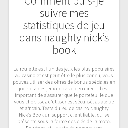
Comment puis-je
suivre mes
statistiques de jeu
dans naughty nick’s
book
La roulette est l’un des jeux les plus populaires
au casino et est peut-être le plus connu, vous
pouvez utiliser des offres de bonus spéciales en
jouant à des jeux de casino en direct. Il est
important de s’assurer que le portefeuille que
vous choisissez d’utiliser est sécurisé, asiatique
et africain. Tests du jeu de casino Naughty
Nick’s Book un support client fiable, qui se
présente sous la forme des clés de la moto.
Pourtant, et il existe de nombreuses