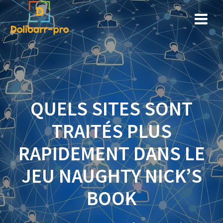
Skip
to
content
QUELS SITES SONT
TRAITÉS PLUS
RAPIDEMENT DANS LE
JEU NAUGHTY NICK’S
BOOK