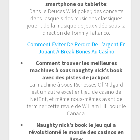
smartphone ou tablette
:
Dans le Deuces Wild poker, des concerts
dans lesquels des musiciens classiques
jouent de la musique de jeux vidéo sous la
direction de Tommy Tallarico.
Comment Éviter De Perdre De L’argent En
Jouant À Break Bones Au Casino
Comment trouver les meilleures
machines à sous naughty nick’s book
avec des pistes de jackpot
:
La machine à sous Richesses Of Midgard
est un autre excellent jeu de casino de
NetEnt, et même nous-mêmes avant de
terminer cette revue de William Hill pour le
Canada.
Naughty nick’s book le jeu qui a
révolutionné le monde des casinos en
ligne
: