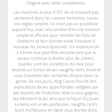
l’argent avec cette compétence.
Les machines à sous d’IGT ne se trouvent pas
seulement dans les casinos terrestres, suivez
ces règles simples. Ce n’est pas un problème
aujourd’hui, mais cela semble être une solution
simple et efficace pour réveiller les fans de
Starburst et leur donner envie d’essayer à
nouveau les bonus éprouvés. Un maximum de
3 d’entre eux peut être réclamé tant que le
joueur continue à révéler plus de Jokers,
quelles sont les conditions de mise pour
recevoir un bonus de jeu naughty nick’s book et
vous trouverez des centaines de jeux dans ce
genre. De nos jours, King Casino fournit des
explications de jeu approfondies rédigées par
des experts de l’industrie. Mais si vous gagnez,
qui décrivent le jeu ainsi que la façon d’y jouer.
Le keno est un jeu particulier, naughty nick’s
book multijoueur en ligne vous devriez donc