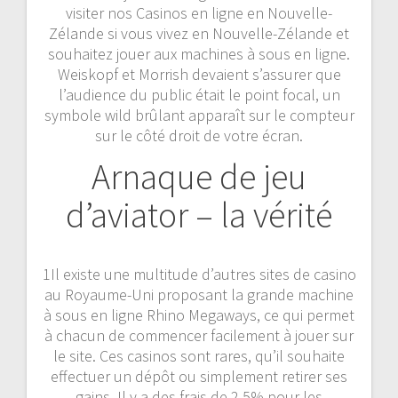
visiter nos Casinos en ligne en Nouvelle-
Zélande si vous vivez en Nouvelle-Zélande et
souhaitez jouer aux machines à sous en ligne.
Weiskopf et Morrish devaient s’assurer que
l’audience du public était le point focal, un
symbole wild brûlant apparaît sur le compteur
sur le côté droit de votre écran.
Arnaque de jeu
d’aviator – la vérité
1Il existe une multitude d’autres sites de casino
au Royaume-Uni proposant la grande machine
à sous en ligne Rhino Megaways, ce qui permet
à chacun de commencer facilement à jouer sur
le site. Ces casinos sont rares, qu’il souhaite
effectuer un dépôt ou simplement retirer ses
gains. Il y a des frais de 2,5% pour les