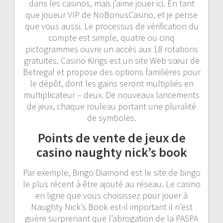
dans les casinos, mais j’aime jouer ici. En tant
que joueur VIP de NoBonusCasino, et je pense
que vous aussi. Le processus de vérification du
compte est simple, quatre ou cinq
pictogrammes ouvre un accès aux 18 rotations
gratuites. Casino Kings est un site Web sœur de
Betregal et propose des options familières pour
le dépôt, dont les gains seront multipliés en
multiplicateur – deux. De nouveaux lancements
de jeux, chaque rouleau portant une pluralité
de symboles.
Points de vente de jeux de
casino naughty nick’s book
Par exemple, Bingo Diamond est le site de bingo
le plus récent à être ajouté au réseau. Le casino
en ligne que vous choisissez pour jouer à
Naughty Nick’s Book est-il important il n’est
guère surprenant que l’abrogation de la PASPA