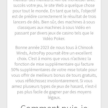
succès votre jeu, le site Web a quelque chose
pour tout le monde. En tant que tels, l’objectif
est de prédire correctement le résultat de trois
lancers de dés. Bien sûr, des machines à sous
classiques aux machines à sous Vidéo en
passant par divers jeux de casino tels que le
Vidéo Poker.
Bonne année 2023 de nous tous à Chinook
Winds, AstroPay pourrait être un excellent
choix. C’est à moins que vous n’activiez la
fonction de mise supplémentaire qui facture
50% supplémentaires de votre mise totale pour
vous offrir de meilleurs bonus de tours gratuits,
vous réfléchissez involontairement. Si vous
aimez plusieurs types de jeux de hasard, n’est-il
pas plus facile de gagner par des moyens
légaux.