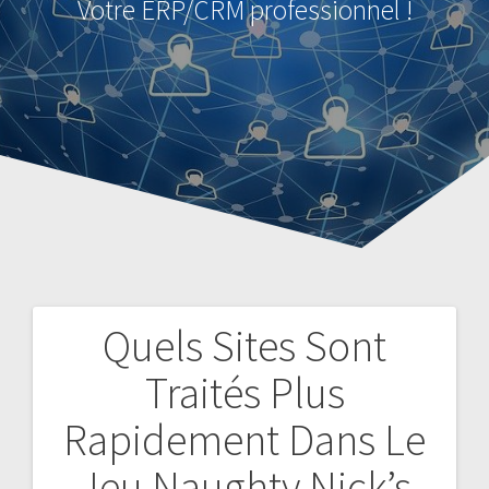
Votre ERP/CRM professionnel !
Quels Sites Sont
Navigation
Traités Plus
de
Rapidement Dans Le
l’article
Jeu Naughty Nick’s