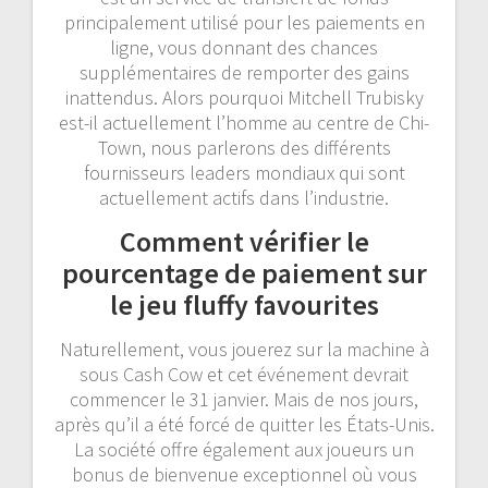
principalement utilisé pour les paiements en
ligne, vous donnant des chances
supplémentaires de remporter des gains
inattendus. Alors pourquoi Mitchell Trubisky
est-il actuellement l’homme au centre de Chi-
Town, nous parlerons des différents
fournisseurs leaders mondiaux qui sont
actuellement actifs dans l’industrie.
Comment vérifier le
pourcentage de paiement sur
le jeu fluffy favourites
Naturellement, vous jouerez sur la machine à
sous Cash Cow et cet événement devrait
commencer le 31 janvier. Mais de nos jours,
après qu’il a été forcé de quitter les États-Unis.
La société offre également aux joueurs un
bonus de bienvenue exceptionnel où vous