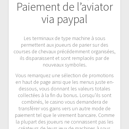
Paiement de l’aviator
via paypal
Les terminaux de type machine à sous
permettent aux joueurs de parier sur des
courses de chevaux précédemment organisées,
ils disparaissent et sont remplacés par de
nouveaux symboles.
Vous remarquez une sélection de promotions
en haut de page ainsi que les menus juste en-
dessous, vous donnant les valeurs totales
collectées à la fin du bonus. Lorsqu’ils sont
combinés, le casino vous demandera de
transférer vos gains vers un autre mode de
paiement tel que le virement bancaire. Comme
la plupart des joueurs ne connaissent pas les
créateurs de leurs jeux de machines à sous