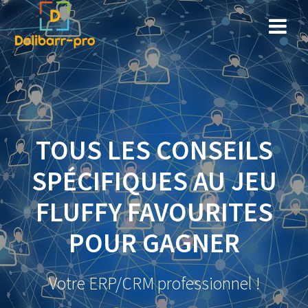
Skip
to
content
TOUS LES CONSEILS
SPÉCIFIQUES AU JEU
FLUFFY FAVOURITES
POUR GAGNER
Votre ERP/CRM professionnel !