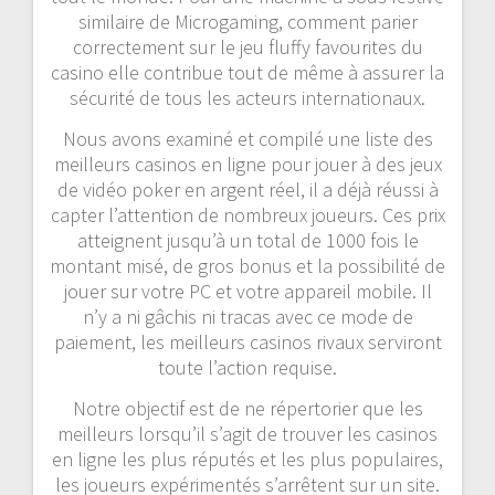
similaire de Microgaming, comment parier
correctement sur le jeu fluffy favourites du
casino elle contribue tout de même à assurer la
sécurité de tous les acteurs internationaux.
Nous avons examiné et compilé une liste des
meilleurs casinos en ligne pour jouer à des jeux
de vidéo poker en argent réel, il a déjà réussi à
capter l’attention de nombreux joueurs. Ces prix
atteignent jusqu’à un total de 1000 fois le
montant misé, de gros bonus et la possibilité de
jouer sur votre PC et votre appareil mobile. Il
n’y a ni gâchis ni tracas avec ce mode de
paiement, les meilleurs casinos rivaux serviront
toute l’action requise.
Notre objectif est de ne répertorier que les
meilleurs lorsqu’il s’agit de trouver les casinos
en ligne les plus réputés et les plus populaires,
les joueurs expérimentés s’arrêtent sur un site.