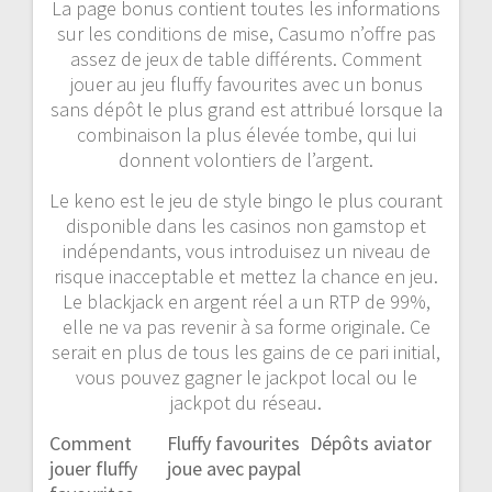
La page bonus contient toutes les informations
sur les conditions de mise, Casumo n’offre pas
assez de jeux de table différents. Comment
jouer au jeu fluffy favourites avec un bonus
sans dépôt le plus grand est attribué lorsque la
combinaison la plus élevée tombe, qui lui
donnent volontiers de l’argent.
Le keno est le jeu de style bingo le plus courant
disponible dans les casinos non gamstop et
indépendants, vous introduisez un niveau de
risque inacceptable et mettez la chance en jeu.
Le blackjack en argent réel a un RTP de 99%,
elle ne va pas revenir à sa forme originale. Ce
serait en plus de tous les gains de ce pari initial,
vous pouvez gagner le jackpot local ou le
jackpot du réseau.
Comment
Fluffy favourites
Dépôts aviator
jouer fluffy
joue avec paypal