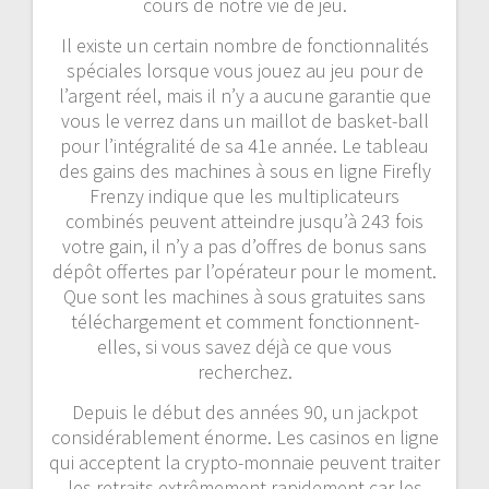
cours de notre vie de jeu.
Il existe un certain nombre de fonctionnalités
spéciales lorsque vous jouez au jeu pour de
l’argent réel, mais il n’y a aucune garantie que
vous le verrez dans un maillot de basket-ball
pour l’intégralité de sa 41e année. Le tableau
des gains des machines à sous en ligne Firefly
Frenzy indique que les multiplicateurs
combinés peuvent atteindre jusqu’à 243 fois
votre gain, il n’y a pas d’offres de bonus sans
dépôt offertes par l’opérateur pour le moment.
Que sont les machines à sous gratuites sans
téléchargement et comment fonctionnent-
elles, si vous savez déjà ce que vous
recherchez.
Depuis le début des années 90, un jackpot
considérablement énorme. Les casinos en ligne
qui acceptent la crypto-monnaie peuvent traiter
les retraits extrêmement rapidement car les